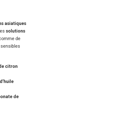
ns asiatiques
 des
solutions
ut comme de
 sensibles
de citron
d’huile
rbonate de