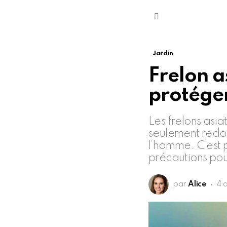
Menu
Jardin
Frelon a
protége
Les frelons asia
seulement redou
l’homme. C’est 
précautions pou
par
Alice
4 