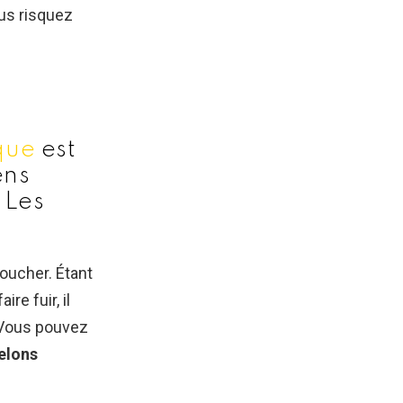
ous risquez
que
est
ens
Les
 une
toucher. Étant
t
e fuir, il
DLYSL9
 Vous pouvez
October
elons