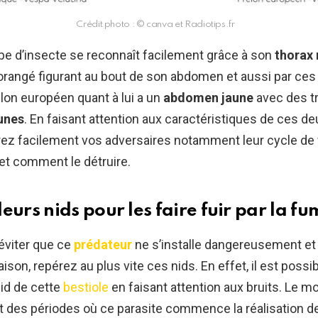
Crédit photo : © canva et Radiotips.fr
pe d’insecte se reconnaît facilement grâce à son
thorax 
orangé figurant au bout de son abdomen et aussi par ces
relon européen quant à lui a un
abdomen jaune
avec des tr
unes
. En faisant attention aux caractéristiques de ces d
ez facilement vos adversaires notamment leur cycle de v
et comment le détruire.
eurs nids pour les faire fuir par la f
’éviter que ce
prédateur
ne s’installe dangereusement e
son, repérez au plus vite ces nids. En effet, il est possi
id de cette
bestiole
en faisant attention aux bruits. Le m
t des périodes où ce parasite commence la réalisation de