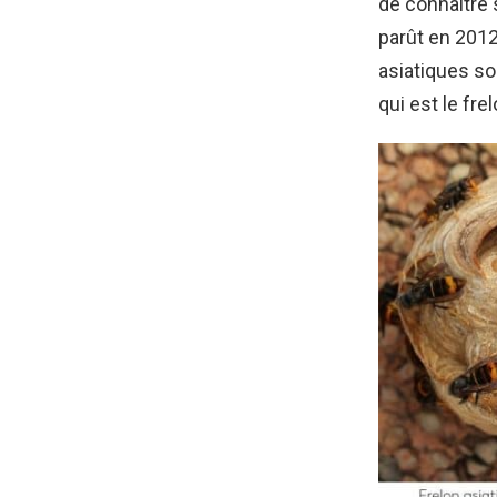
de connaître
parût en 201
asiatiques so
qui est le fre