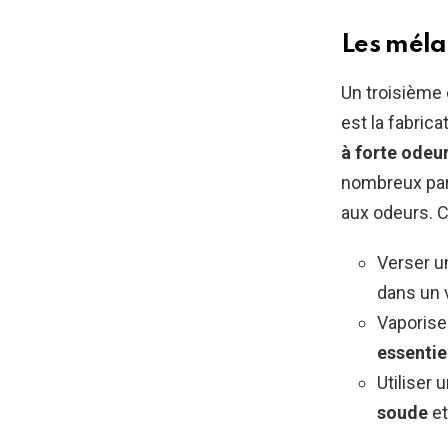
Les méla
Un troisième 
est la fabrica
à forte odeu
nombreux par
aux odeurs. 
Verser 
dans un v
Vaporise
essentie
Utiliser
soude
et