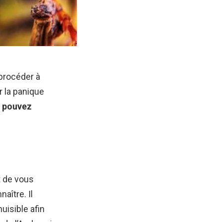
 procéder à
r la panique
s pouvez
t de vous
aître. Il
nuisible afin