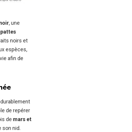
noir
, une
pattes
aits noirs et
eux espèces,
ie afin de
umée
t durablement
ble de repérer
ois de
mars et
 son nid.