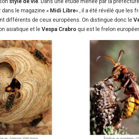
 son
style de vie
. Dans une étude menée par la préfecture
2 dans le magazine «
Midi Libre
« , il a été révélé que les f
nt différents de ceux européens. On distingue donc le
Ve
lon asiatique et le
Vespa Crabro
qui est le frelon europée