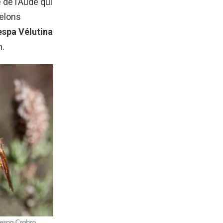
 de l’Aude qui
relons
spa Vélutina
n.