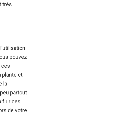
 très
utilisation
vous pouvez
e ces
 plante et
e la
 peu partout
 fuir ces
ors de votre