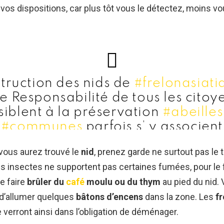
 vos dispositions, car plus tôt vous le détectez, moins v
truction des nids de
#frelonasiati
e Responsabilité de tous les citoy
siblent à la préservation
#abeilles
#communes
parfois s’ y associent
ancièrement Cet acte aura dû être
vous aurez trouvé le
nid
, prenez garde ne surtout pas le 
obligation et prise en charge l Éta
 insectes ne supportent pas certaines fumées, pour le fair
ronnement
pic.twitter.com/BkRK
de faire
brûler du
café
moulu ou du thym
au pied du nid.
çoise Duchemin (@FDuchemin7)
 d’allumer quelques
bâtons d’encens
dans la zone. Les
fr
3, 2018
 verront ainsi dans l’obligation de déménager.