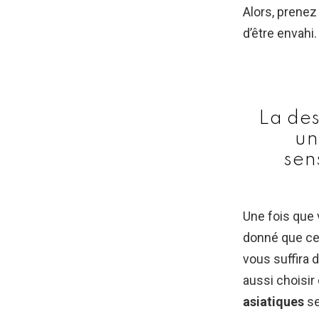
Alors, prenez
d’être envahi.
La des
un
sen
fin
Une fois que 
donné que ces
#envi
vous suffira 
— Fran
aussi choisir
asiatiques
se