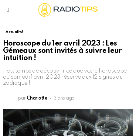
Menu
Actualité
Horoscope du 1er avril 2023 : Les
Gémeaux sont invités à suivre leur
intuition !
Il est temps de découvrir ce que votre horoscope
du samedi 1 avril 2023 réserve aux 12 signes du
zodiaque !
par
Charlotte
3 ans ago