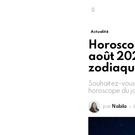
Menu
Actualité
Horosco
août 202
zodiaqu
Souhaitez-vous 
horoscope du jo
par
Nabila