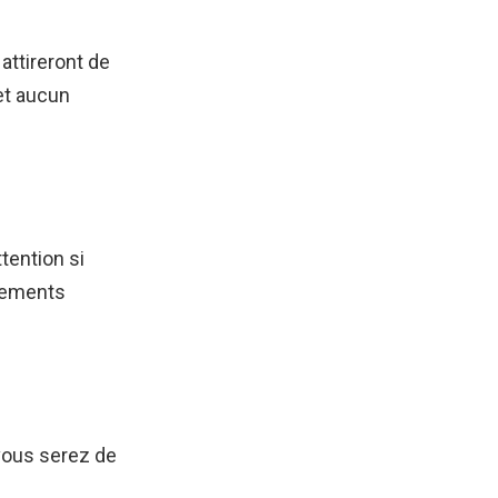
ttireront de
et aucun
tention si
rtements
 vous serez de