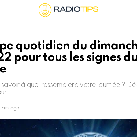
pe quotidien du dimanch
2 pour tous les signes d
e
savoir à quoi ressemblera votre journée ? Dé
ur.
4 ans ago