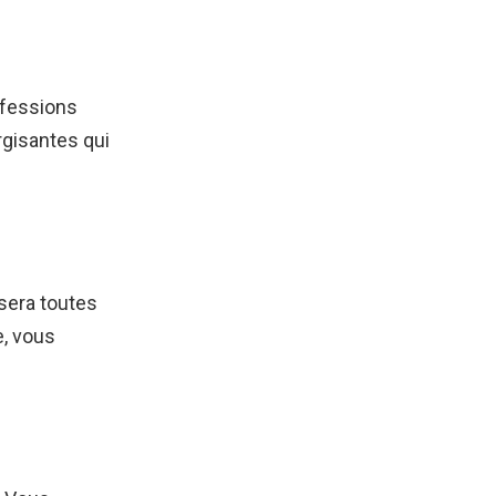
nfessions
gisantes qui
sera toutes
e, vous