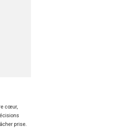
re cœur,
décisions
âcher prise.