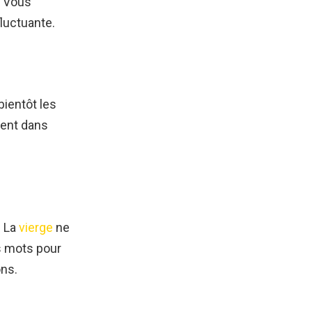
. Vous
fluctuante.
bientôt les
sent dans
. La
vierge
ne
s mots pour
ons.