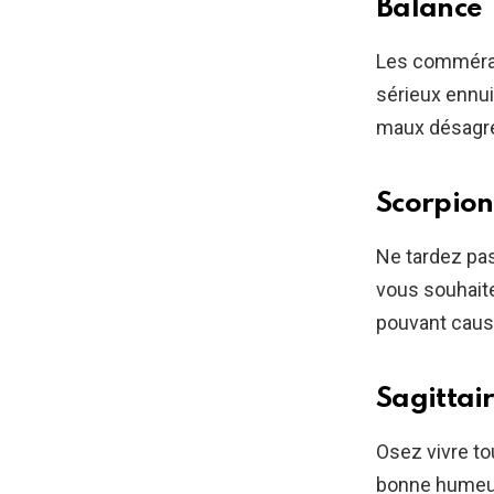
Balance
Les commérag
sérieux ennui
maux désagré
Scorpion
Ne tardez pas 
vous souhait
pouvant cause
Sagittai
Osez vivre tou
bonne humeur.