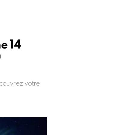
e 14
u
couvrez votre