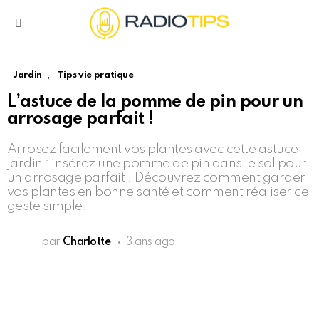
Menu
,
Jardin
Tips vie pratique
L’astuce de la pomme de pin pour un
arrosage parfait !
Arrosez facilement vos plantes avec cette astuce
jardin : insérez une pomme de pin dans le sol pour
un arrosage parfait ! Découvrez comment garder
vos plantes en bonne santé et comment réaliser ce
geste simple.
par
Charlotte
3 ans ago