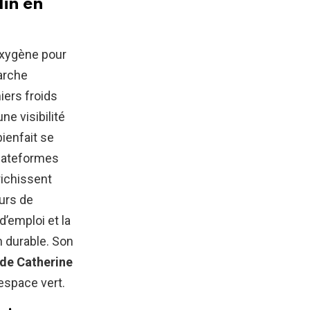
din en
’oxygène pour
marche
iers froids
ne visibilité
ienfait se
plateformes
richissent
eurs de
d’emploi et la
n durable. Son
 de Catherine
espace vert.