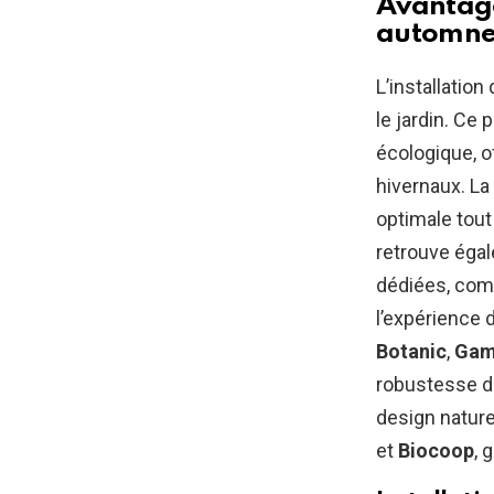
Avantage
automn
L’installatio
le jardin. Ce
écologique, o
hivernaux. La
optimale tout
retrouve égal
dédiées, c
l’expérience d
Botanic
,
Gam
robustesse du
design nature
et
Biocoop
, 