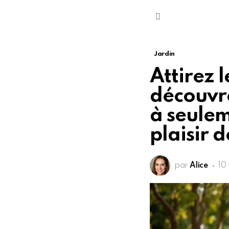
Menu
Jardin
Attirez 
découvre
à seulem
plaisir d
par
Alice
10