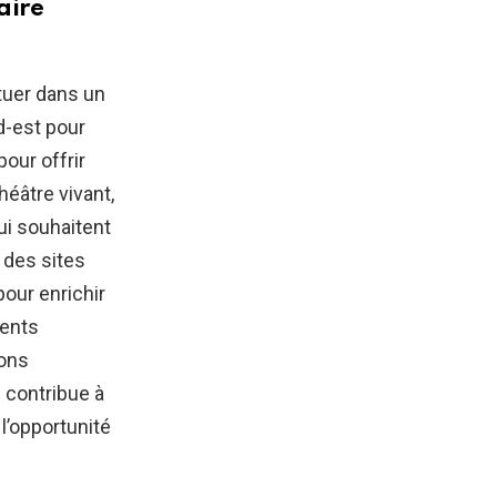
aire
ituer dans un
ud-est pour
our offrir
héâtre vivant,
ui souhaitent
 des sites
pour enrichir
ments
ions
 contribue à
l’opportunité