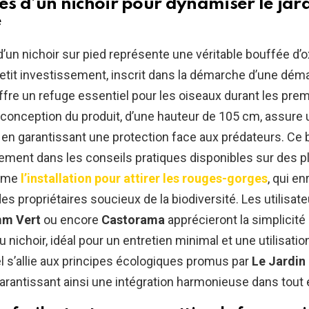
s d’un nichoir pour dynamiser le jar
e
n d’un nichoir sur pied représente une véritable bouffée d
 petit investissement, inscrit dans la démarche d’une dé
ffre un refuge essentiel pour les oiseaux durant les prem
 conception du produit, d’une hauteur de 105 cm, assure u
 en garantissant une protection face aux prédateurs. Ce b
ement dans les conseils pratiques disponibles sur des 
omme
l’installation pour attirer les rouges-gorges
, qui en
es propriétaires soucieux de la biodiversité. Les utilisat
m Vert
ou encore
Castorama
apprécieront la simplicité 
 nichoir, idéal pour un entretien minimal et une utilisatio
l s’allie aux principes écologiques promus par
Le Jardin
garantissant ainsi une intégration harmonieuse dans tout 