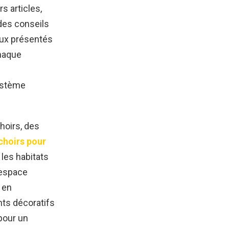
s articles,
 des conseils
ux présentés
Chaque
système
hoirs, des
choirs pour
 les habitats
 espace
t en
nts décoratifs
 pour un