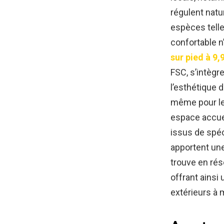
régulent natu
espèces tell
confortable n
sur pied à 9,
FSC, s’intègr
l’esthétique d
même pour les
espace accuei
issus de spé
apportent une
trouve en ré
offrant ains
extérieurs à 