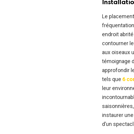
Installati
Le placement 
fréquentation
endroit abrité
contourner le
aux oiseaux un
témoignage de
approfondir 
tels que
6 co
leur environn
incontournabl
saisonnières
instaurer une
d’un spectacl