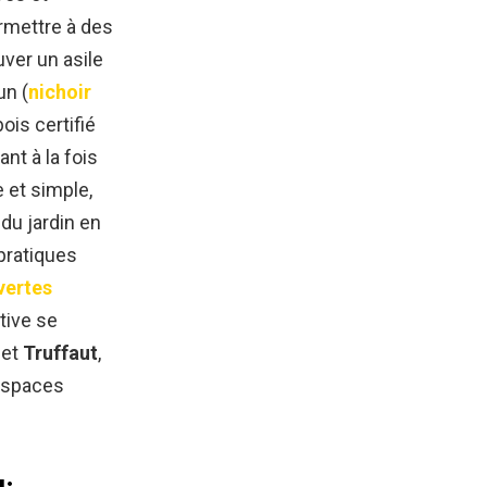
rmettre à des
ver un asile
un (
nichoir
bois certifié
nt à la fois
e et simple,
du jardin en
pratiques
vertes
tive se
et
Truffaut
,
 espaces