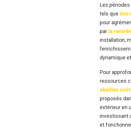
Les périodes p
tels que
des 
pour agrémen
par
la rentré
installation,
l’enrichissem
dynamique et 
Pour approfon
ressources c
abeilles soli
proposés dans
extérieur en u
investissant 
et fonctionne