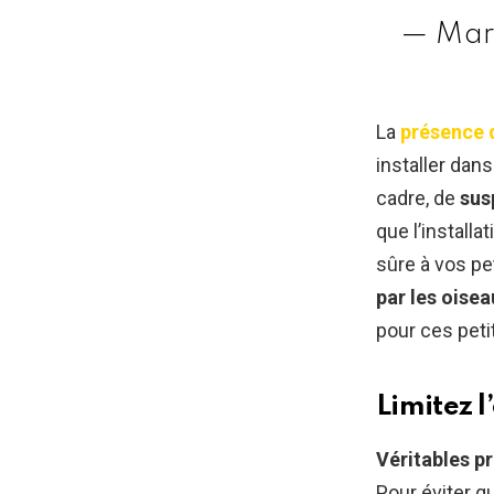
— Mar
La
présence d
installer dans
cadre, de
sus
que l’install
sûre à vos pe
par les oise
pour ces peti
Limitez l
Véritables p
Pour éviter qu