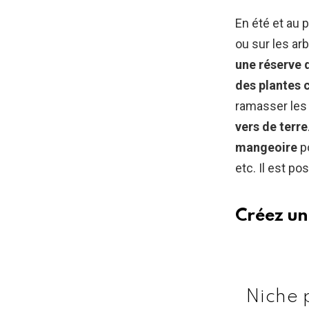
En été et au 
ou sur les ar
une réserve 
des plantes c
ramasser les
vers de terre
mangeoire
po
etc. Il est po
Créez un
Niche 