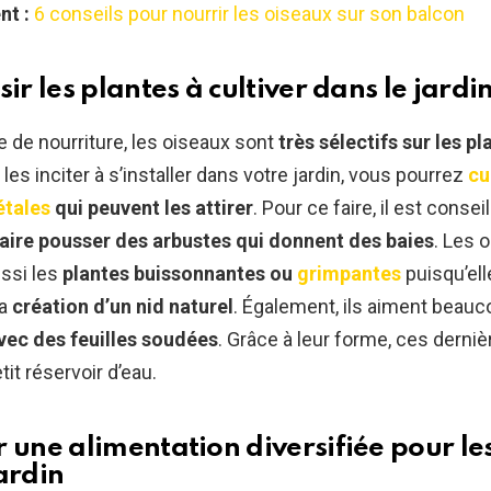
nt :
6 conseils pour nourrir les oiseaux sur son balcon
sir les plantes à cultiver dans le jardi
e de nourriture, les oiseaux sont
très sélectifs sur les pl
 les inciter à s’installer dans votre jardin, vous pourrez
cu
étales
qui peuvent les attirer
. Pour ce faire, il est conseil
faire pousser des arbustes qui donnent des baies
. Les 
ssi les
plantes buissonnantes ou
grimpantes
puisqu’ell
la
création d’un nid naturel
. Également, ils aiment beauc
vec des feuilles soudées
. Grâce à leur forme, ces derni
t réservoir d’eau.
r une alimentation diversifiée pour le
ardin