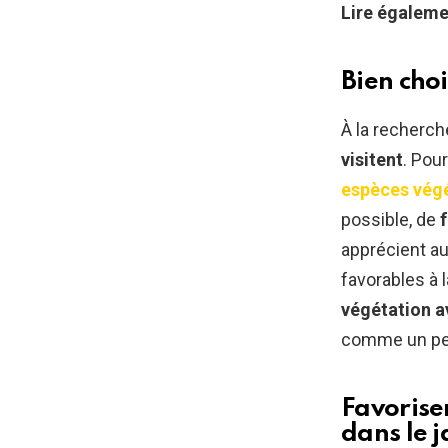
Lire égaleme
Bien choi
À la recherch
visitent
. Pour
espèces vég
possible, de
apprécient au
favorables à 
végétation a
comme un peti
Favorise
dans le j