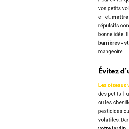
vos petits vo
effet,
mettre 
répulsifs com
bonne idée. I
barrières « s
mangeoire.
Évitez d’
Les oiseaux v
des petits f
ou les chenil
pesticides o
volatiles
. Da
votre jardin
.