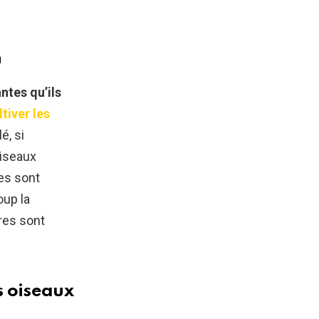
n
antes qu’ils
ltiver les
lé, si
oiseaux
es sont
oup la
ères sont
s oiseaux