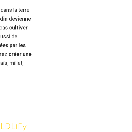
dans la terre
rdin devienne
 cas
cultiver
aussi de
ées par les
rrez
créer une
aïs, millet,
rLDLiFy