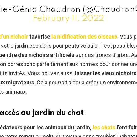
ie-Génia Chaudron (@Chaudron
February 11, 2022
’un nichoir
favorise
la nidification des oiseaux
. Vous p
 votre jardin ces abris pour petits volatils. Il est possible
pendre des nichoirs artificiels
sur des troncs d’arbre. 
ation correspond parfaitement aux normes pour donner un
tits invités. Vous pouvez aussi
laisser les vieux nichoi
aux migrateurs
. Cela pourrait aider à créer un environnem
ts animaux.
’accès au jardin du chat
rédateurs pour les animaux du jardin,
les chats
font fui
e votre minou ou celui du voisin vienne troubler l’habitat 