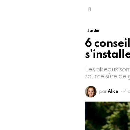
Menu
Jardin
6 conseil
s’install
Les oiseaux sont
source sûre de 
par
Alice
4 