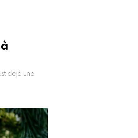
 à
 est déjà une