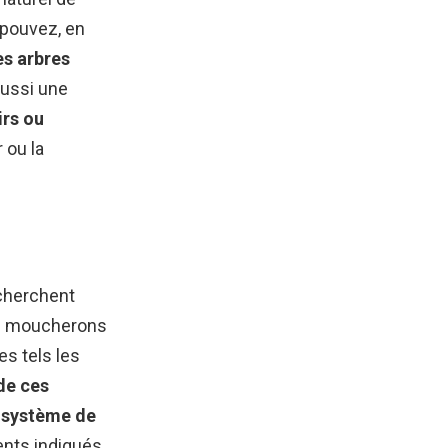
 pouvez, en
es arbres
ussi une
irs ou
 ou la
 cherchent
es moucherons
es tels les
 de ces
cosystème de
ents indiqués