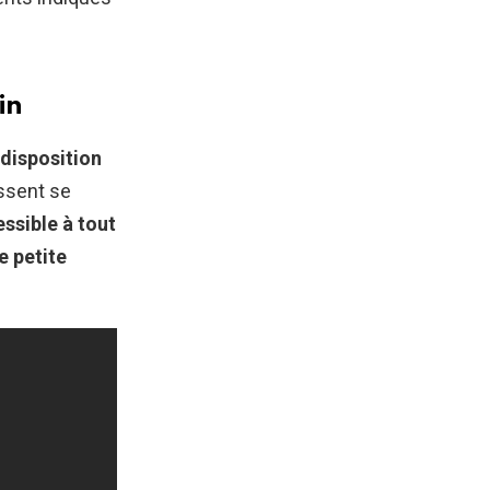
in
 disposition
issent se
essible à tout
e petite
.