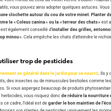
latils, vous pouvez ainsi adopter quelques astuces. Vous
une clochette autour du cou de votre minet
.
Planter d
me le « Coleus canina » ou la « terreur des chats »
est a
l est également conseillé d’
installer des grilles, entonno
top minou »
. Cela empêche les chats d’atteindre le nichoir
utiliser trop de pesticides
iennent en général dans le jardin pour se nourrir
.
Ils y
ruits, des insectes ou de minuscules bestioles comme l
les. Si vous aspergez beaucoup de produits phytosanitair
u herbicides, vous risquez donc
de réduire la nourriture
ns ce cadre, l’idéal est de
garder le bon maintien de l’é
 Arrosez vos plantes de pesticides uniquement les mom