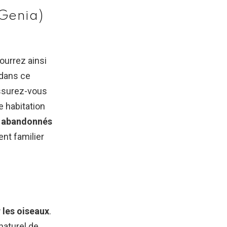
Genia)
ourrez ainsi
, dans ce
Assurez-vous
e habitation
rs abandonnés
ent familier
r les oiseaux
.
naturel de