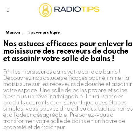
Menu
,
Maison
Tips vie pratique
Nos astuces efficaces pour enlever la
moisissure des receveurs de douche
et assainir votre salle de bains !
Fini les moisissures dans votre salle de bains !
Découvrez nos astuces efficaces pour éliminer la
moisissure sur les receveurs de douche et assainir
votre espace. Une salle de bains propre et saine
n’est plus un rêve inatteignable. En utilisant des
produits courants et en suivant quelques étapes
simples, vous pouvez dire adieu aux taches noires
et à l’odeur désagréable. Préparez-vous à
transformer votre salle de bains en un havre de
propreté et de fraîcheur.