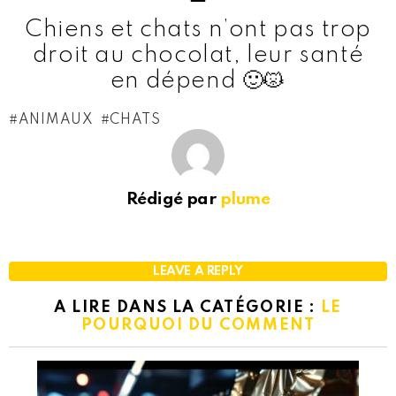
Chiens et chats n’ont pas trop
droit au chocolat, leur santé
en dépend 🙂😾
— Daniel PAQUET
ANIMAUX
CHATS
(@Danieldeclerm)
April 3,
2022
Rédigé par
plume
LEAVE A REPLY
A LIRE DANS LA CATÉGORIE :
LE
POURQUOI DU COMMENT