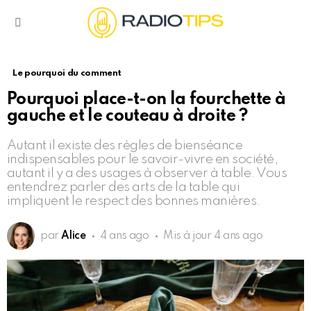
Menu
Le pourquoi du comment
Pourquoi place-t-on la fourchette à
gauche et le couteau à droite ?
Autant il existe des règles de bienséance
indispensables pour le savoir-vivre en société,
autant il y a des usages à observer à table. Vous
entendrez parler des arts de la table qui
impliquent le respect des bonnes manières.
par
Alice
4 ans ago
Mis à jour
4 ans ago