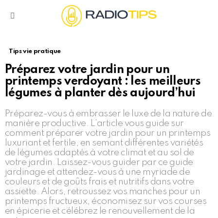
Menu
Tips vie pratique
Préparez votre jardin pour un
printemps verdoyant : les meilleurs
légumes à planter dès aujourd’hui
Préparez-vous à embrasser le luxe de la nature de
manière productive. L’article vous guide sur
comment préparer votre jardin pour un printemps
luxuriant et fertile, en semant différentes variétés
de légumes adaptés à votre climat et au sol de
votre jardin. Laissez-vous guider par ce guide
jardinage et attendez-vous à une myriade de
couleurs et de goûts frais et nutritifs dans votre
assiette. Alors, retroussez vos manches pour un
printemps fructueux, économisez sur vos courses
en épicerie et célébrez le renouvellement de la