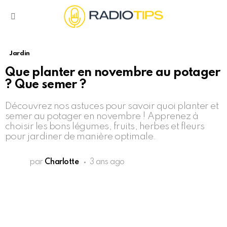
Menu
Jardin
Que planter en novembre au potager
? Que semer ?
Découvrez nos astuces pour savoir quoi planter et
semer au potager en novembre ! Apprenez à
choisir les bons légumes, fruits, herbes et fleurs
pour jardiner de manière optimale.
par
Charlotte
3 ans ago