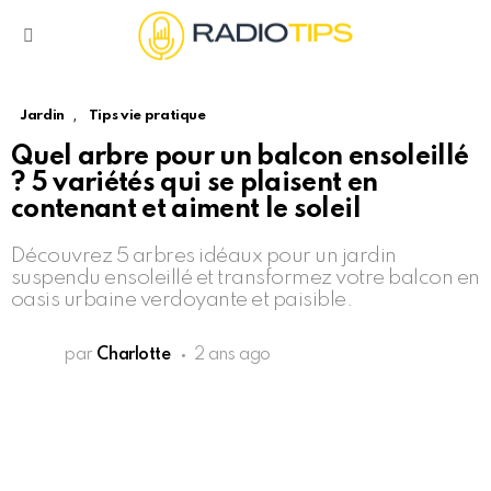
Menu
,
Jardin
Tips vie pratique
Quel arbre pour un balcon ensoleillé
? 5 variétés qui se plaisent en
contenant et aiment le soleil
Découvrez 5 arbres idéaux pour un jardin
suspendu ensoleillé et transformez votre balcon en
oasis urbaine verdoyante et paisible.
par
Charlotte
2 ans ago