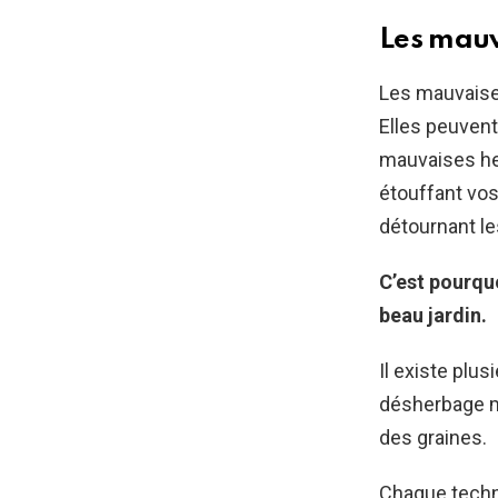
Les mauv
Les mauvaise
Elles peuvent
mauvaises he
étouffant vos 
détournant le
C’est pourqu
beau jardin.
Il existe pl
désherbage ma
des graines.
Chaque techni