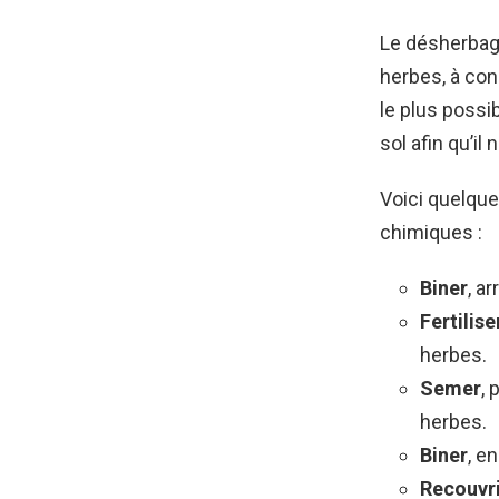
Le désherbag
herbes, à cond
le plus possib
sol afin qu’i
Voici quelque
chimiques :
Biner
, a
Fertilise
herbes.
Semer
, 
herbes.
Biner
, e
Recouvr