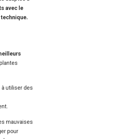
ts avec le
 technique.
eilleurs
 plantes
à utiliser des
ent.
 les mauvaises
ger pour