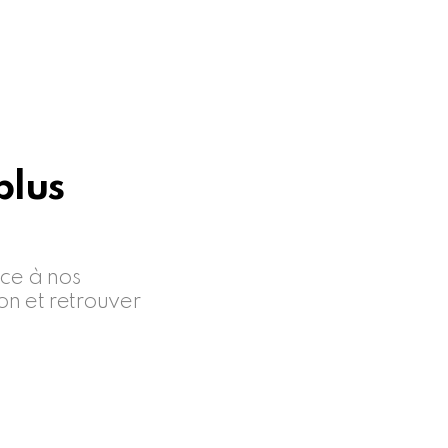
plus
ce à nos
n et retrouver