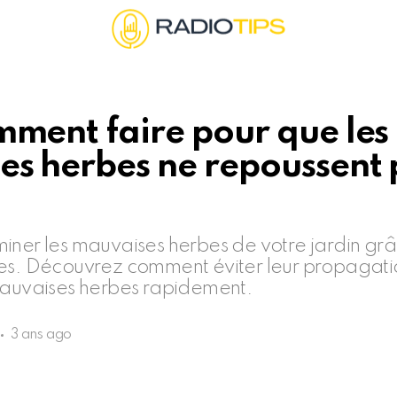
mment faire pour que les
s herbes ne repoussent 
iner les mauvaises herbes de votre jardin grâ
es. Découvrez comment éviter leur propagatio
mauvaises herbes rapidement.
3 ans ago