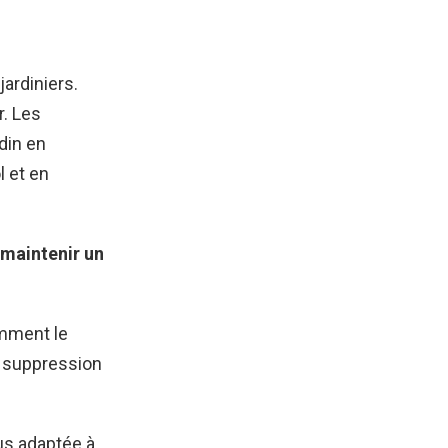
ardiniers.
r. Les
din en
l et en
 maintenir un
amment le
la suppression
us adaptée à