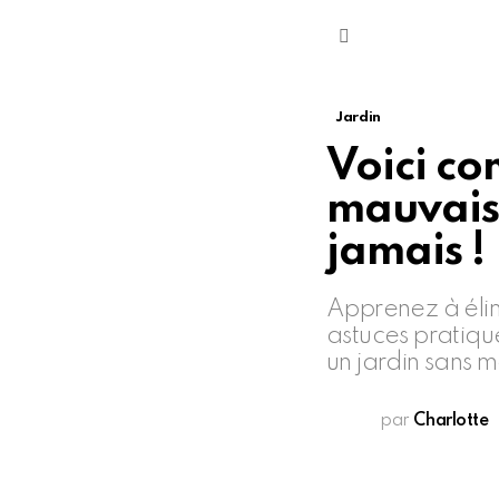
Menu
Jardin
Voici co
mauvaise
jamais !
Apprenez à élim
astuces pratiqu
un jardin sans 
par
Charlotte