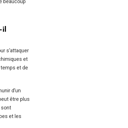
dre beaucoup
il
ur s’attaquer
 chimiques et
 temps et de
munir d’un
eut être plus
 sont
bes et les