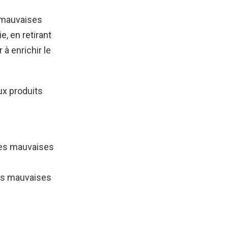
 mauvaises
e, en retirant
 à enrichir le
ux produits
 des mauvaises
 les mauvaises