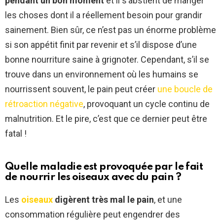
pendant un bon moment
et il s’abstient de manger
#pain
#boisdeboulogne
#bois
les choses dont il a réellement besoin pour grandir
#foret
#cygne
#oie
#pigeons
sainement. Bien sûr, ce n’est pas un énorme problème
pic.twitter.com/sFdg8vfgcX
si son appétit finit par revenir et s’il dispose d’une
— jo.animaliste
bonne nourriture saine à grignoter. Cependant, s’il se
(@joanimaliste)
April 12, 2021
trouve dans un environnement où les humains se
nourrissent souvent, le pain peut créer
une boucle de
rétroaction négative
, provoquant un cycle continu de
malnutrition. Et le pire, c’est que ce dernier peut être
fatal !
Quelle maladie est provoquée par le fait
de nourrir les oiseaux avec du pain ?
Les
oiseaux
digèrent très mal le pain
, et une
consommation régulière peut engendrer des