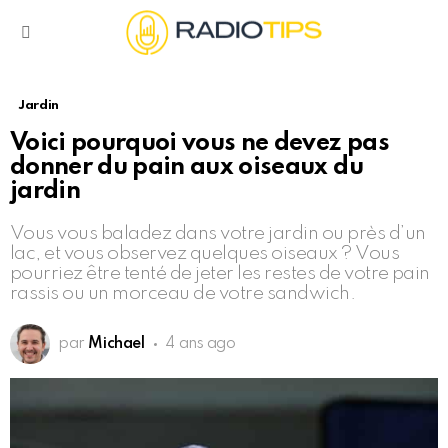
Menu
Jardin
Voici pourquoi vous ne devez pas
donner du pain aux oiseaux du
jardin
Vous vous baladez dans votre jardin ou près d’un
lac, et vous observez quelques oiseaux ? Vous
pourriez être tenté de jeter les restes de votre pain
rassis ou un morceau de votre sandwich.
par
Michael
4 ans ago