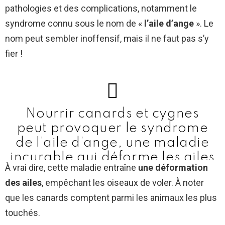
pathologies et des complications, notamment le
syndrome connu sous le nom de «
l’aile d’ange
». Le
nom peut sembler inoffensif, mais il ne faut pas s’y
fier !
Nourrir canards et cygnes
peut provoquer le syndrome
de l’aile d’ange, une maladie
incurable qui déforme les ailes
À vrai dire, cette maladie entraîne
une déformation
et peut s’avérer mortelle.
des ailes
, empêchant les oiseaux de voler. À noter
(photo :
que les canards comptent parmi les animaux les plus
Cengland0)
https://t.co/pmTk
touchés.
LR3Qvz