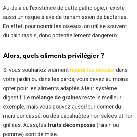
pic.twitter.com/MHQT4Ol4G
Au-delà de l’existence de cette pathologie, il existe
A
aussi un risque élevé de transmission de bactéries.
En effet, pour nourrir les oiseaux, on utilise souvent
— France 3 Alsace
(@F3Alsace)
April 5, 2021
du pain rassis, donc potentiellement dangereux.
Alors, quels aliments privilégier ?
Si vous souhaitez vraiment
nourrir les oiseaux
dans
votre jardin ou dans les parcs, vous devez au moins
opter pour les aliments adaptés à leur système
digestif. Le
mélange de graines
reste le meilleur
exemple, mais vous pouvez aussi leur donner du
maïs concassé, ou des cacahuètes non salées et non
grillées. Aussi, les
fruits décomposés
(raisin ou
pomme) sont de mise.