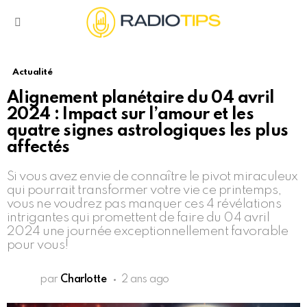
Menu
Actualité
Alignement planétaire du 04 avril
2024 : Impact sur l’amour et les
quatre signes astrologiques les plus
affectés
Si vous avez envie de connaître le pivot miraculeux
qui pourrait transformer votre vie ce printemps,
vous ne voudrez pas manquer ces 4 révélations
intrigantes qui promettent de faire du 04 avril
2024 une journée exceptionnellement favorable
pour vous!
par
Charlotte
2 ans ago