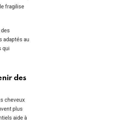
e fragilise
à des
ts adaptés au
s qui
enir des
des cheveux
uvent plus
tiels aide à