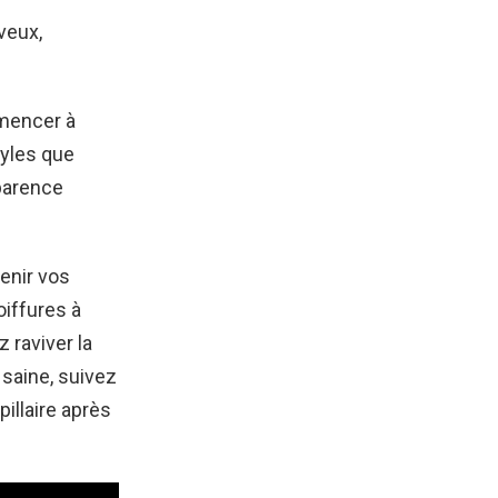
veux,
mmencer à
tyles que
parence
enir vos
oiffures à
 raviver la
saine, suivez
llaire après