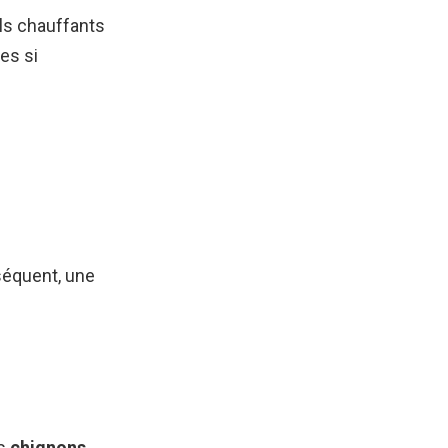
ils chauffants
es si
séquent, une
es
chignons