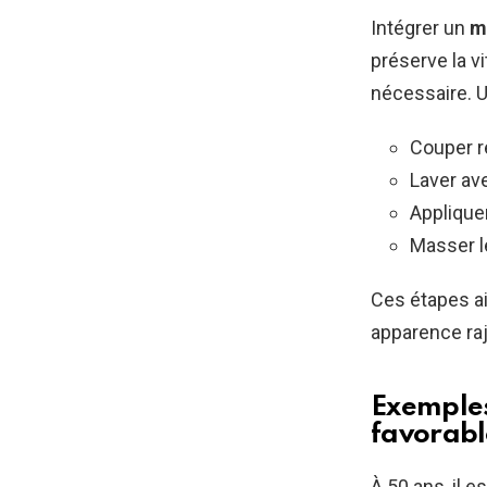
Intégrer un
m
préserve la v
nécessaire. U
Couper r
Laver av
Applique
Masser le
Ces étapes ai
apparence raj
Exemples 
favorabl
À 50 ans, il e