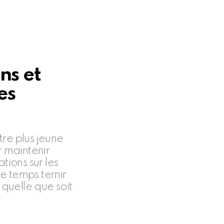
ns et
es
re plus jeune
r maintenir
tions sur les
le temps ternir
 quelle que soit