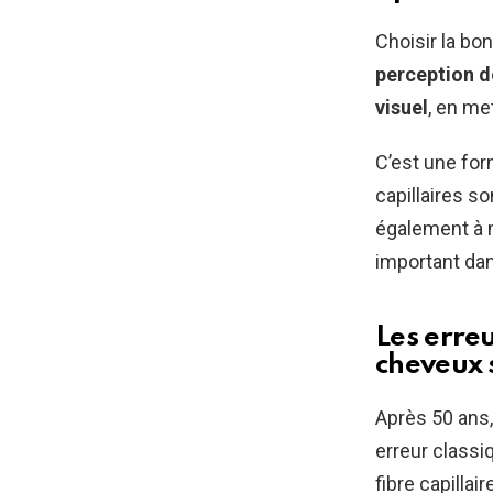
Choisir la bo
perception d
visuel
, en me
C’est une for
capillaires s
également à m
important da
Les erre
cheveux 
Après 50 ans,
erreur classi
fibre capillai