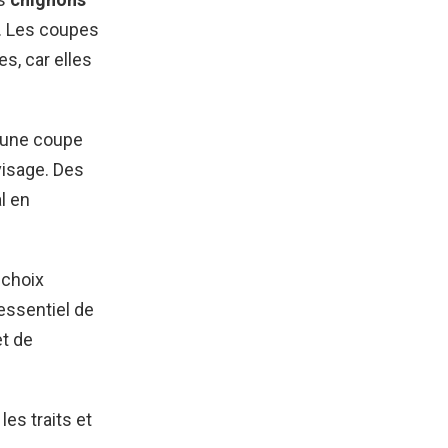
s. Les coupes
s, car elles
 une coupe
visage. Des
l en
 choix
 essentiel de
et de
les traits et