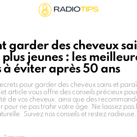
 garder des cheveux sai
plus jeunes : les meilleur
s à éviter après 50 ans
ecrets pour garder des cheveux sains et paraît
t article vous offre des conseils précieux pou
talité de vos cheveux, ainsi que des recommanda
er pour ne pas trahir votre âge. Ne laissez pas 
urelle. Suivez nos conseils et restez radieuse,
!