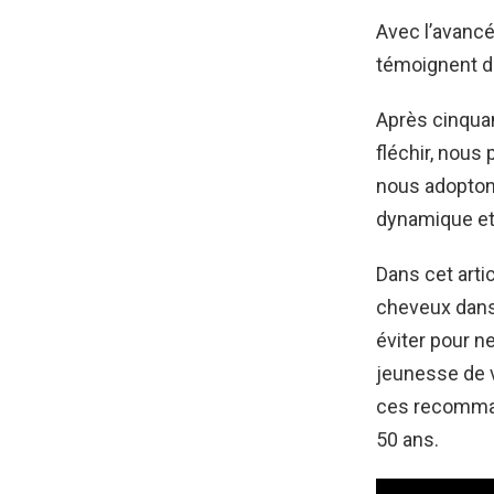
Avec l’avanc
témoignent d
Après cinquan
fléchir, nous 
nous adoptons
dynamique et 
Dans cet art
cheveux dans 
éviter pour n
jeunesse de 
ces recomman
50 ans.