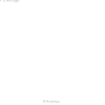
2 ans ago
© Radiotips