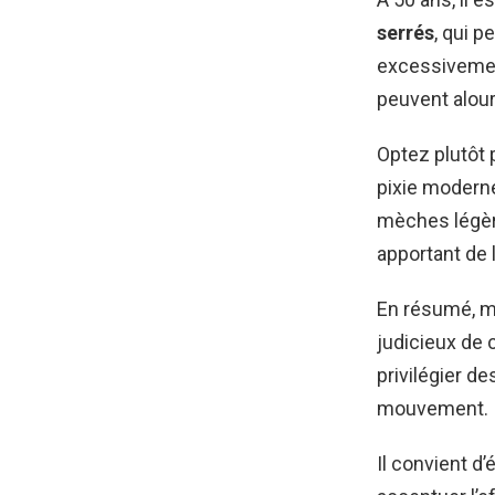
serrés
, qui p
excessivement
peuvent alourd
Optez plutôt
pixie moderne
mèches légère
apportant de 
En résumé, m
judicieux de c
privilégier d
mouvement.
Il convient d’