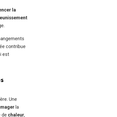
encer la
jeunissement
ge.
 changements
sée contribue
i est
es
ière. Une
mager
la
ve de
chaleur
,