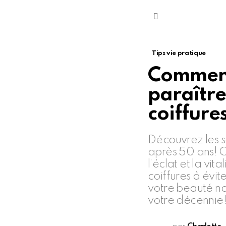
Menu
Tips vie pratique
Comment
paraître 
coiffure
Découvrez les s
après 50 ans! Ce
l’éclat et la vi
coiffures à évit
votre beauté nat
votre décennie