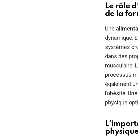
Le rôle 
de la fo
Une
alimenta
dynamique. E
systèmes orga
dans des prop
musculaire. L
processus mét
également un 
l’obésité. Un
physique opt
L’import
physiqu