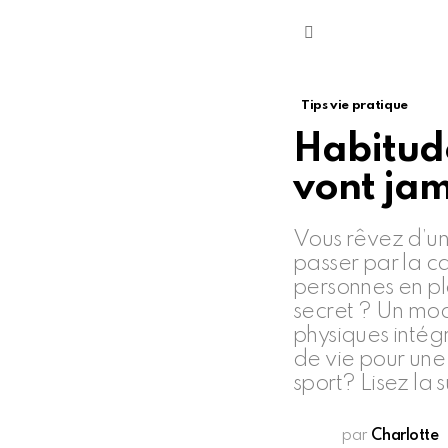
Menu
Tips vie pratique
Habitude
vont jam
Vous rêvez d’un
passer par la c
personnes en ple
secret ? Un mode
physiques intég
de vie pour une
sport? Lisez la s
par
Charlotte