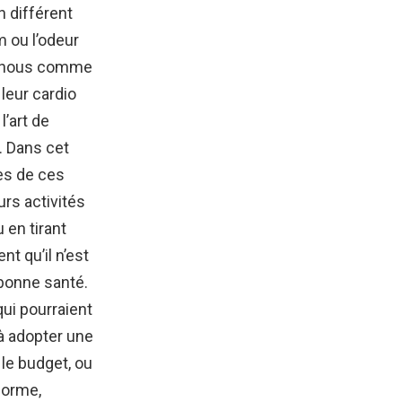
 différent
 ou l’odeur
nt nous comme
 leur cardio
l’art de
. Dans cet
nes de ces
urs activités
 en tirant
nt qu’il n’est
 bonne santé.
ui pourraient
 à adopter une
 le budget, ou
forme,