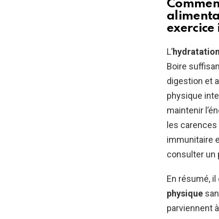
Comment 
alimenta
exercice 
L’
hydratatio
Boire suffisa
digestion et 
physique inte
maintenir l’é
les carences 
immunitaire e
consulter un 
En résumé, il
physique
sans
parviennent 