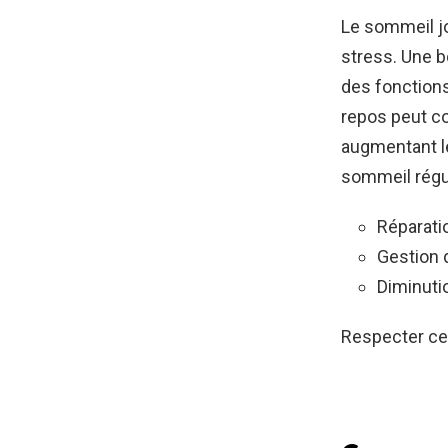
Le sommeil j
stress. Une b
des fonctions
repos peut co
augmentant le
sommeil régul
Réparati
Gestion d
Diminuti
Respecter ces