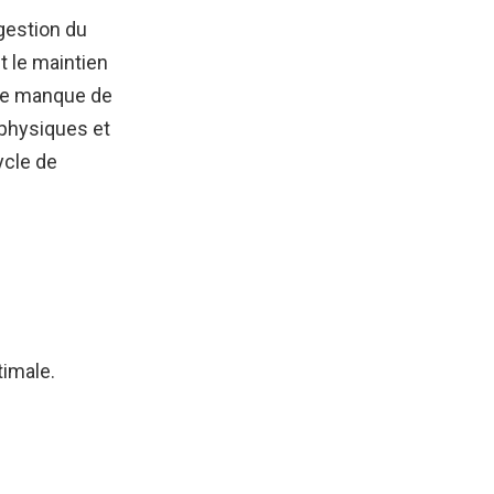
gestion du
t le maintien
 Le manque de
 physiques et
ycle de
timale.