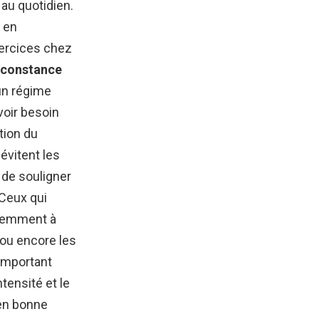
 au quotidien.
, en
xercices chez
constance
un régime
voir besoin
tion du
évitent les
 de souligner
 Ceux qui
quemment à
 ou encore les
l’important
intensité et le
 en bonne