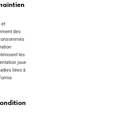
maintien
 et
nement des
re consommés
ration
timisent les
entation joue
adies liées à
 forme
condition