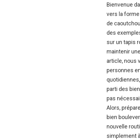
Bienvenue da
vers la form
de caoutchou
des exemples v
sur un tapis r
maintenir une
article, nous
personnes en 
quotidiennes,
parti des bien
pas nécessair
Alors, prépar
bien boulever
nouvelle rout
simplement à