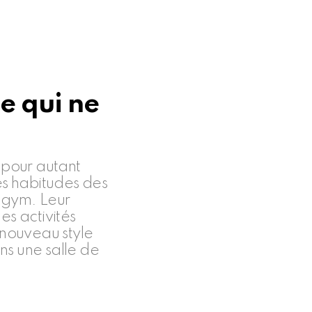
e qui ne
 pour autant
es habitudes des
n gym. Leur
es activités
 nouveau style
ns une salle de