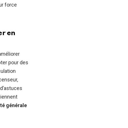
ur force
er en
améliorer
ter pour des
ulation
scenseur,
t d’astuces
viennent
té générale