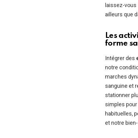
laissez-vous 
ailleurs que 
Les acti
forme san
Intégrer des
notre condit
marches dyna
sanguine et r
stationner pl
simples pour 
habituelles, 
et notre bien-