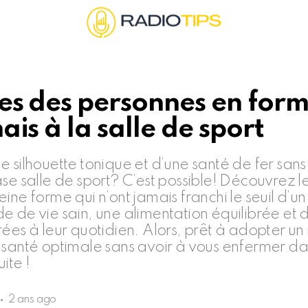
s des personnes en form
ais à la salle de sport
e silhouette tonique et d’une santé de fer sans
ase salle de sport? C’est possible! Découvrez l
ine forme qui n’ont jamais franchi le seuil d’u
 de vie sain, une alimentation équilibrée et d
rées à leur quotidien. Alors, prêt à adopter un
 santé optimale sans avoir à vous enfermer da
uite !
2 ans ago