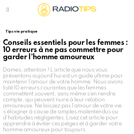
Menu
Tips vie pratique
Conseils essentiels pour les femmes :
10 erreurs à ne pas commettre pour
garder l’homme amoureux
Dames, attention ! L’article que nous vous
présentons aujourd’hui est un guide ultime pour
maintenir l’amour de votre homme. Nous avons
listé 10 erreurs courantes que les femmes
commettent souvent, sans même s’en rendre
compte, qui peuvent nuire à leur relation
amoureuse. Ne laissez pas l’amour de votre vie
s’éloigner à cause de simples malentendus ou
d’habitudes négligentes. Lisez cet article pour
apprendre à éviter ces pièges et à garder votre
homme amoureux pour toujours.