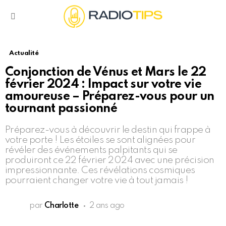
Menu
Actualité
Conjonction de Vénus et Mars le 22
février 2024 : Impact sur votre vie
amoureuse – Préparez-vous pour un
tournant passionné
Préparez-vous à découvrir le destin qui frappe à
votre porte ! Les étoiles se sont alignées pour
révéler des événements palpitants qui se
produiront ce 22 février 2024 avec une précision
impressionnante. Ces révélations cosmiques
pourraient changer votre vie à tout jamais !
par
Charlotte
2 ans ago