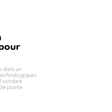
n
 pour
s dans un
s technologiques
1 octobre
 de pointe