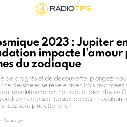
smique 2023 : Jupiter e
adation impacte l’amour
gnes du zodiaque
né de progrès et de découverte, plongez-vou
tur se dessine et se révèle avec trois avancée
 qui révolutionneront notre quotidien dès ce 0
oudrez rien laisser passer de ces innovations
s lisez sans plus attendre !
3 ans ago