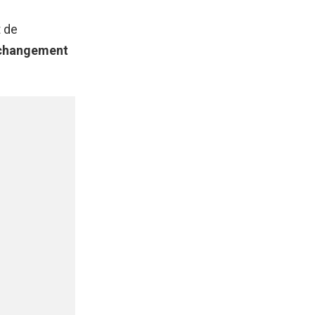
t de
 changement