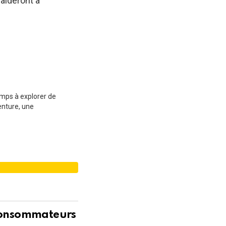
aideront à
emps à explorer de
enture, une
É
 consommateurs