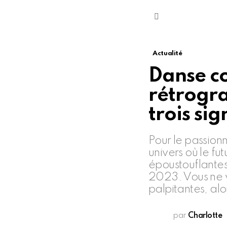
Menu
Actualité
Danse co
rétrogr
trois si
Pour le passion
univers où le fu
époustouflantes
2023. Vous ne v
palpitantes, alor
par
Charlotte