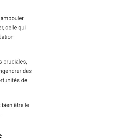
chambouler
, celle qui
dation
 cruciales,
engendrer des
rtunités de
 bien être le
.
e