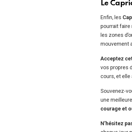
Le Capri
Enfin, les
Cap
pourrait fair
les zones d’o
mouvement ast
Acceptez ce
vos propres d
cours, et ell
Souvenez-vous
une meilleur
courage et o
N’hésitez pas