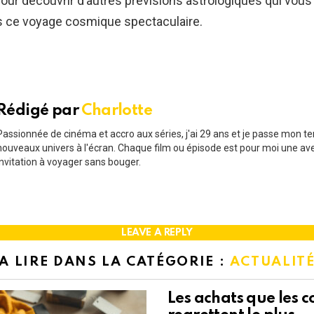
our découvrir d’autres prévisions astrologiques qui vous 
s ce voyage cosmique spectaculaire.
Rédigé par
Charlotte
Passionnée de cinéma et accro aux séries, j'ai 29 ans et je passe mon t
nouveaux univers à l'écran. Chaque film ou épisode est pour moi une av
invitation à voyager sans bouger.
LEAVE A REPLY
A LIRE DANS LA CATÉGORIE :
ACTUALIT
Les achats que les