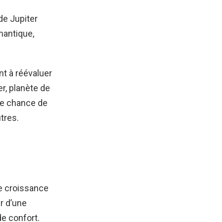
de Jupiter
mantique,
t à réévaluer
r, planète de
ne chance de
tres.
ne croissance
r d’une
de confort.