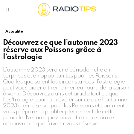
Menu
Actualité
Découvrez ce que l’automne 2023
réserve aux Poissons grâce à
l’astrologie
L’automne 2023 sera une période riche en
surprises et en opportunités pour les Poissons.
Quelles que soient les circonstances, l’astrologie
peut vous aider à tirer le meilleur parti de la saison
à venir. Découvrez dans cet article tout ce que
l’as²trologie pourrait révéler sur ce que l’automne
2023 a en réserve pour les Poissons et comment
vous préparer à profiter pleinement de cette
période. Ne manquez pas cette occasion de
découvrir ce que l’avenir vous réserve.