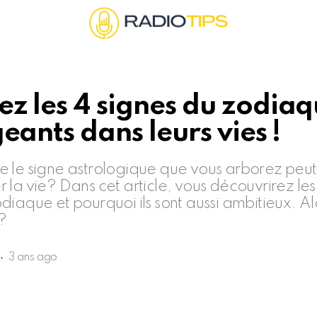
z les 4 signes du zodiaq
geants dans leurs vies !
 le signe astrologique que vous arborez peut i
la vie? Dans cet article, vous découvrirez les 
iaque et pourquoi ils sont aussi ambitieux. Alo
?
3 ans ago