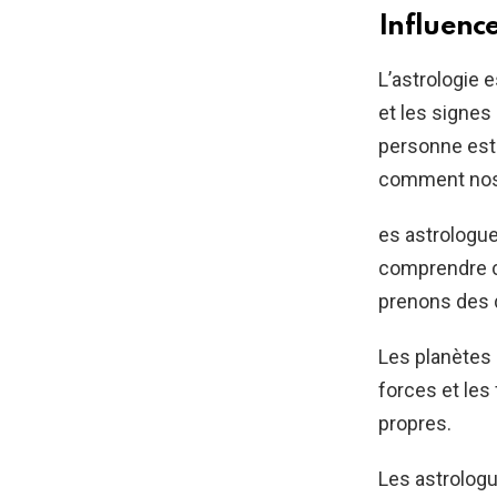
Influenc
L’astrologie 
et les signes
personne est 
comment nos t
es astrologu
comprendre c
prenons des 
Les planètes 
forces et les 
propres.
Les astrolog