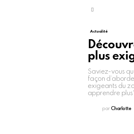
Menu
Actualité
Découvre
plus exi
Saviez-vous que
façon d’aborder 
exigeants du zod
apprendre plus
par
Charlotte