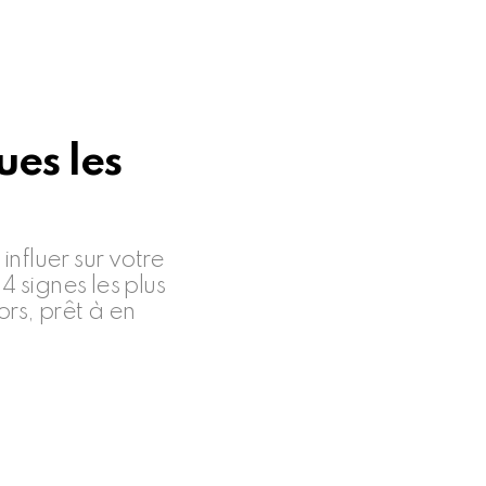
ues les
nfluer sur votre
4 signes les plus
rs, prêt à en