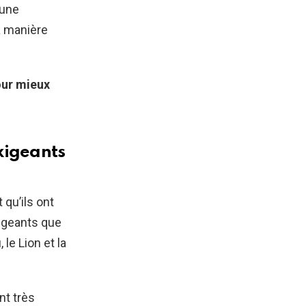
 une
a manière
our mieux
xigeants
 qu’ils ont
xigeants que
 le Lion et la
nt très