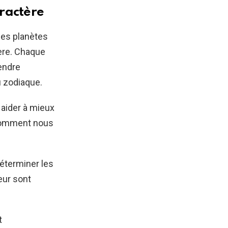
aractère
 les planètes
tère. Chaque
endre
u zodiaque.
aider à mieux
comment nous
déterminer les
leur sont
t