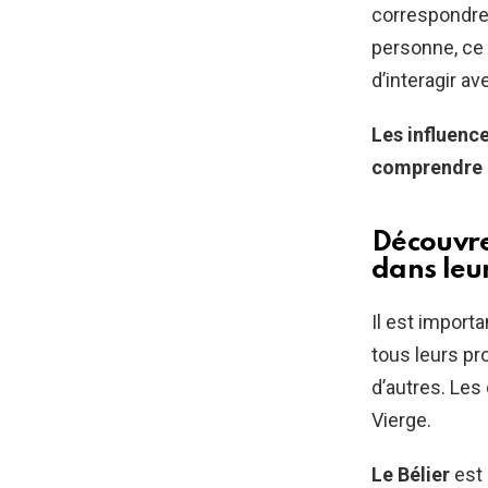
correspondre 
personne, ce 
d’interagir a
Les influenc
comprendre n
Découvre
dans leur
Il est importa
tous leurs pr
d’autres. Les 
Vierge.
Le Bélier
est 