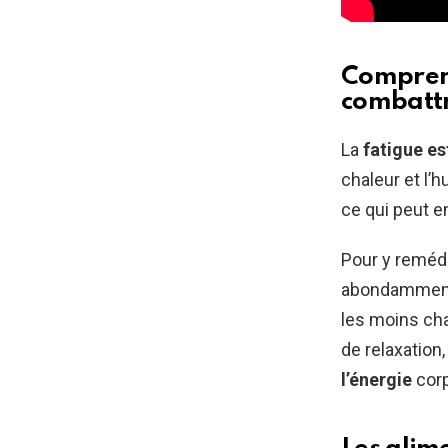
Comprend
combattr
La
fatigue es
chaleur et l’
ce qui peut 
Pour y remédi
abondamment 
les moins ch
de relaxation
l’énergie
corp