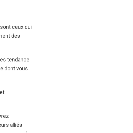
 sont ceux qui
ement des
ires tendance
ie dont vous
et
vrez
urs alliés