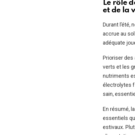
Le rôle d
et de la 
Durant l’été,
accrue au sole
adéquate joue
Prioriser des
verts et les g
nutriments es
électrolytes 
sain, essenti
En résumé, la
essentiels qu
estivaux. Plu