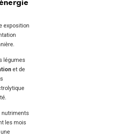
’énergie
e exposition
ntation
nière.
les légumes
ation
et de
es
ctrolytique
té.
e nutriments
nt les mois
 une