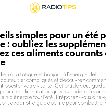
eils simples pour un été p
e : oubliez les supplémen
iez ces aliments courants
ue
dieu à la fatigue et bonjour à l’énergie débor
s coûteux et compliqués et découvrez comment
 booster votre vitalité. Cet article vous guide
 pour une alimentation qui vous aidera à vous s
ein d’énergie tout l’été. Préparez-vous à rev
sprit avec notre guide ultime pour combattre l