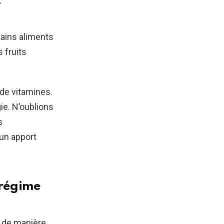
t
tains aliments
es fruits
 de vitamines.
ie. N’oublions
s
 un apport
 régime
e de manière