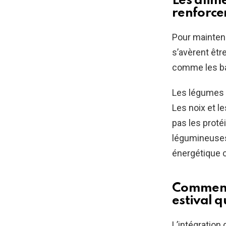
Les alime
renforce
Pour mainten
s’avèrent être
comme les ba
Les légumes v
Les noix et l
pas les proté
légumineuses,
énergétique 
Comment
estival q
L’intégration