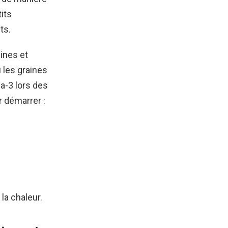
its
ts.
ines et
 les graines
a-3 lors des
r démarrer :
la chaleur.