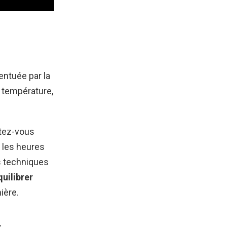
ntuée par la
a température,
atez-vous
 les heures
s techniques
quilibrer
ière.