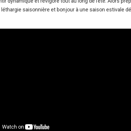
tir dynamique et revigoré tout au long de l’été. Alors pr
la léthargie saisonnière et bonjour à une saison estivale 