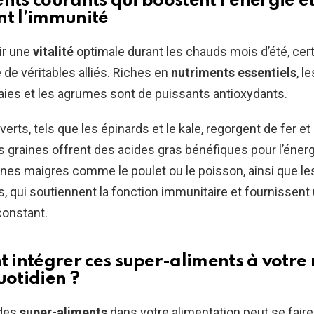
nts courants qui boostent l’énergie e
nt l’immunité
ir une
vitalité
optimale durant les chauds mois d’été, cer
 de véritables alliés. Riches en
nutriments essentiels
, l
ies et les agrumes sont de puissants antioxydants.
erts, tels que les épinards et le kale, regorgent de fer et
es graines offrent des acides gras bénéfiques pour l’énerg
ines maigres comme le poulet ou le poisson, ainsi que le
 qui soutiennent la fonction immunitaire et fournissent
constant.
 intégrer ces
super-aliments
à votre
uotidien ?
 des
super-aliments
dans votre alimentation peut se fair