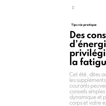
Menu
Tips vie pratique
Des cons
d’énergi
privilég
la fatig
Cet été, dites a
les supplément
courants peuvent
conseils simples
dynamique et pl
corps et votre e