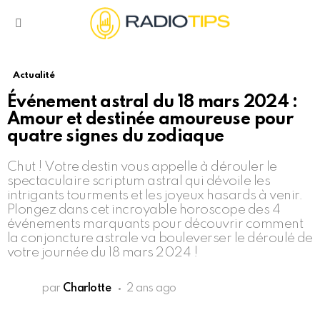
Menu
Actualité
Événement astral du 18 mars 2024 :
Amour et destinée amoureuse pour
quatre signes du zodiaque
Chut ! Votre destin vous appelle à dérouler le
spectaculaire scriptum astral qui dévoile les
intrigants tourments et les joyeux hasards à venir.
Plongez dans cet incroyable horoscope des 4
événements marquants pour découvrir comment
la conjoncture astrale va bouleverser le déroulé de
votre journée du 18 mars 2024 !
par
Charlotte
2 ans ago