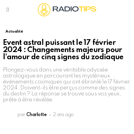
Menu
Actualité
Event astral puissant le 17 février
2024 : Changements majeurs pour
l’amour de cinq signes du zodiaque
Plongez-vous dans une véritable odyssée
astrologique en parcourant les mystérieux
événements cosmiques qui ont ébranlé le 17 février
2024. Doivent-ils être perçus comme des signes
du destin ? La réponse se trouve sous vos yeux,
prête à être révélée.
par
Charlotte
2 ans ago