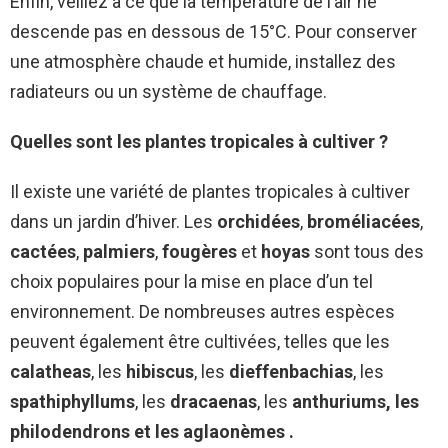
Enfin, veillez à ce que la température de l’air ne
descende pas en dessous de 15°C. Pour conserver
une atmosphère chaude et humide, installez des
radiateurs ou un système de chauffage.
Quelles sont les plantes tropicales à cultiver ?
Il existe une variété de plantes tropicales à cultiver
dans un jardin d’hiver. Les
orchidées
,
broméliacées
,
cactées
,
palmiers
,
fougères
et
hoyas
sont tous des
choix populaires pour la mise en place d’un tel
environnement. De nombreuses autres espèces
peuvent également être cultivées, telles que les
calatheas
, les
hibiscus
, les
dieffenbachias
, les
spathiphyllums
, les
dracaenas
, les
anthuriums, les
philodendrons et les aglaonèmes .