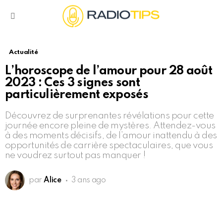
Menu
Actualité
L’horoscope de l’amour pour 28 août
2023 : Ces 3 signes sont
particulièrement exposés
Découvrez de surprenantes révélations pour cette
journée encore pleine de mystères. Attendez-vous
à des moments décisifs, de l’amour inattendu à des
opportunités de carrière spectaculaires, que vous
ne voudrez surtout pas manquer !
par
Alice
3 ans ago