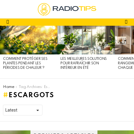
fa
Menu
DERNIERS
ARTICLES
COMMENT PROTÉGER SES
LES MEILLEURES SOLUTIONS
COMMENT
PLANTES PENDANT LES
POUR RAFRAÎCHIR SON
RANGEME
PÉRIODES DE CHALEUR ?
INTÉRIEUR EN ÉTÉ
CHAQUE 
You are here:
Home
Tag Archives: Escargots
ESCARGOTS