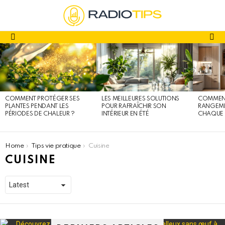
fa
Menu
DERNIERS
ARTICLES
COMMENT PROTÉGER SES
LES MEILLEURES SOLUTIONS
COMMENT
PLANTES PENDANT LES
POUR RAFRAÎCHIR SON
RANGEME
PÉRIODES DE CHALEUR ?
INTÉRIEUR EN ÉTÉ
CHAQUE 
You are here:
Home
Tips vie pratique
Cuisine
CUISINE