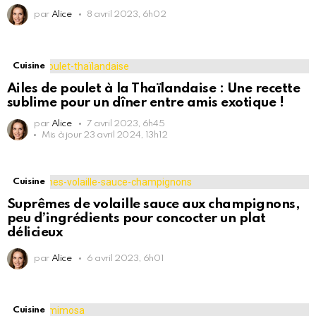
par
Alice
8 avril 2023, 6h02
Cuisine
Ailes de poulet à la Thaïlandaise : Une recette
sublime pour un dîner entre amis exotique !
par
Alice
7 avril 2023, 6h45
Mis à jour
23 avril 2024, 13h12
Cuisine
Suprêmes de volaille sauce aux champignons,
peu d’ingrédients pour concocter un plat
délicieux
par
Alice
6 avril 2023, 6h01
Cuisine