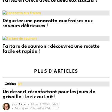
Partez en Grèce avec ce délicieux tzatziki !
Dégustez une panacotta aux fraises aux
saveurs délicieuses !
Tartare de saumon : découvrez une recette
facile et rapide !
PLUS D'ARTICLES
Cuisine
Un dessert réconfortant pour les jours de
grisaille : le riz au Lait !
par
Alice
19 avril 2023, 6h38
Mis à jour
23 avril 2024, 13h17