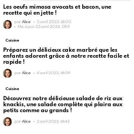
Les oeufs mimosa avocats et bacon, une
recette qui en jette !
par
Alice
5 avril 2023, 6h00
Mis à jour
23 avril 2024, 13h11
Cuisine
Préparez un délicieux cake marbré que les
enfants adorent grâce à notre recette facile et
rapide !
par
Alice
4 avril 2023, 6h59
Cuisine
Découvrez notre délicieuse salade de riz aux
knackis, une salade complète qui plaira aux
petits comme au grands !
par
Alice
3 avril 2023, 6h43