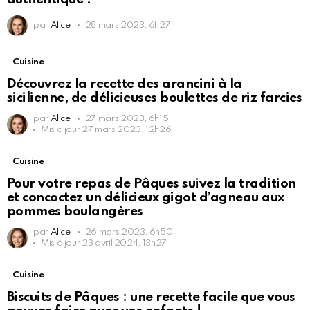
par
Alice
28 mars 2023, 6h27
Cuisine
Découvrez la recette des arancini à la
sicilienne, de délicieuses boulettes de riz farcies
par
Alice
27 mars 2023, 6h15
Mis à jour
27 mars 2023, 12h26
Cuisine
Pour votre repas de Pâques suivez la tradition
et concoctez un délicieux gigot d’agneau aux
pommes boulangères
par
Alice
26 mars 2023, 6h50
Mis à jour
23 avril 2024, 13h27
Cuisine
Biscuits de Pâques : une recette facile que vous