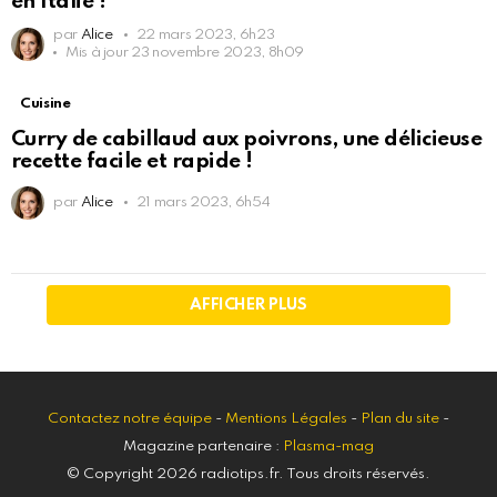
en Italie !
par
Alice
22 mars 2023, 6h23
Mis à jour
23 novembre 2023, 8h09
Cuisine
Curry de cabillaud aux poivrons, une délicieuse
recette facile et rapide !
par
Alice
21 mars 2023, 6h54
AFFICHER PLUS
Contactez notre équipe
-
Mentions Légales
-
Plan du site
-
Magazine partenaire :
Plasma-mag
© Copyright 2026 radiotips.fr. Tous droits réservés.