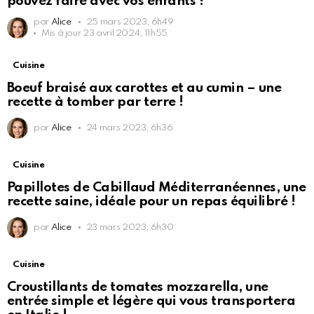
pouvez faire avec vos enfants !
par
Alice
25 mars 2023, 6h49
Mis à jour
23 avril 2024, 11h55
Cuisine
Boeuf braisé aux carottes et au cumin – une
recette à tomber par terre !
par
Alice
24 mars 2023, 6h36
Cuisine
Papillotes de Cabillaud Méditerranéennes, une
recette saine, idéale pour un repas équilibré !
par
Alice
23 mars 2023, 6h30
Cuisine
Croustillants de tomates mozzarella, une
entrée simple et légère qui vous transportera