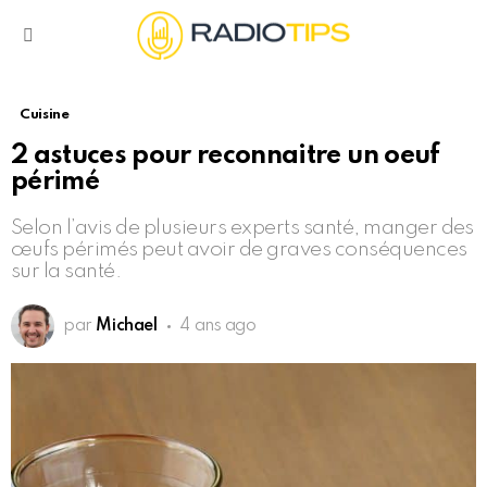
Menu
Cuisine
2 astuces pour reconnaitre un oeuf
périmé
Selon l’avis de plusieurs experts santé, manger des
œufs périmés peut avoir de graves conséquences
sur la santé.
par
Michael
4 ans ago