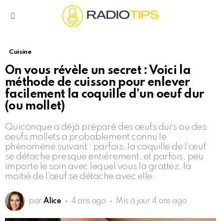
Menu
Cuisine
On vous révèle un secret : Voici la
méthode de cuisson pour enlever
facilement la coquille d’un oeuf dur
(ou mollet)
Quiconque a déjà préparé des œufs durs ou des
oeufs mollets a probablement connu le
phénomène suivant : parfois, la coquille de l’œuf
se détache presque entièrement, et parfois, peu
importe le soin avec lequel vous la grattez, la
moitié de l’œuf se détache avec elle.
par
Alice
4 ans ago
Mis à jour
4 ans ago