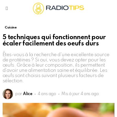
Menu
Cuisine
5 techniques qui fonctionnent pour
écaler facilement des oeufs durs
Êtes-vous à la recherche d’une excellente source
de protéines ? Si oui, vous devez opter pour les
œufs. Grâce à leur composition, ils permettent
d’avoir une alimentation saine et équilibrée. Les
œufs sont choisis suivant plusieurs facteurs de
sélection.
par
Alice
4 ans ago
Mis à jour
4 ans ago