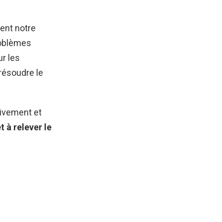
lent notre
roblèmes
ur les
résoudre le
tivement et
t à relever le