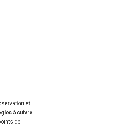
bservation et
ègles à suivre
points de