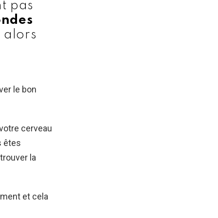
nt pas
ondes
, alors
ver le bon
 votre cerveau
s êtes
 trouver la
ement et cela