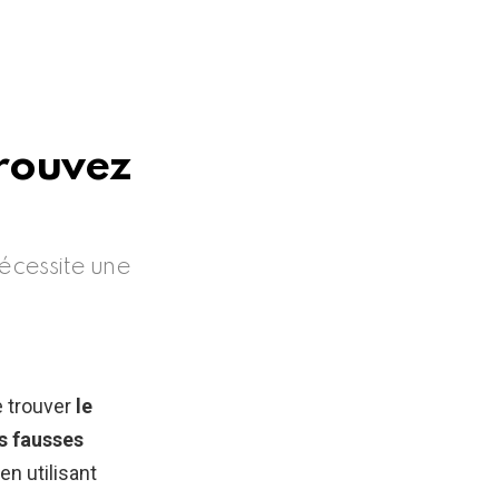
trouvez
nécessite une
e trouver
le
s fausses
n utilisant