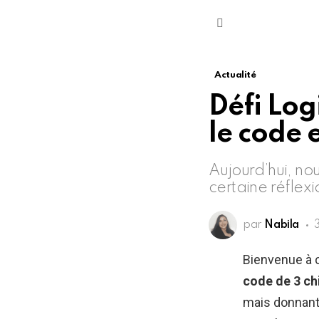
Menu
Actualité
Défi Log
le code 
Aujourd’hui, nou
certaine réflexi
par
Nabila
Bienvenue à
code de 3 ch
mais donnant 