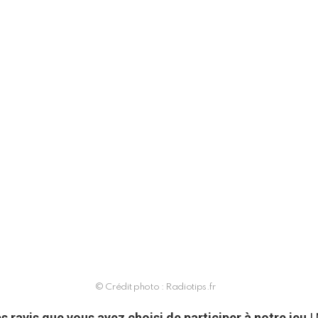
© Crédit photo : Radiotips.fr
ravis que vous ayez choisi de participer à notre jeu
!