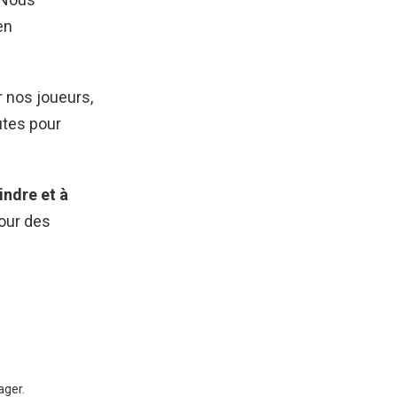
en
 nos joueurs,
utes pour
indre et à
our des
ager.