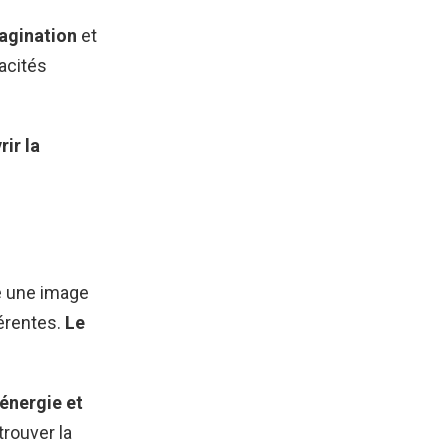
magination
et
pacités
ir la
e une image
érentes.
Le
 énergie et
trouver la