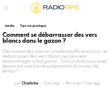
Menu
,
Jardin
Tips vie pratique
Comment se débarrasser des vers
blancs dans le gazon ?
Découvrez des astuces simples et efficaces pour se
débarrasser des vers blancs qui peuvent
endommager votre gazon. Tout ce dont vous avez
besoin est une bonne préparation et un peu de
temps !
par
Charlotte
3 ans ago
Mis à jour
3 ans ago