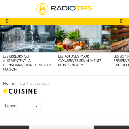
fa
Menu
DERNIERS
ARTICLES
LES ERREURS QUI
LES ASTUCES POUR
LES BONN
AUGMENTENT LA
CONSERVER SES ALIMENTS
PRÉSERVE
CONSOMMATION D’EAU À LA
PLUS LONGTEMPS
EXTÉRIEU
MAISON
You are here:
Home
Tag Archives: Cuisine
CUISINE