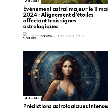
Actualité
Événement astral majeur le 11 ma
2024 : Alignement d’étoiles
affectant trois signes
astrologiques
par
Charlotte
11 mai 2024, 6h00
Actualité
Prédictions astrologiques intense