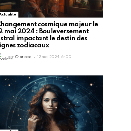
Actualité
hangement cosmique majeur le
2 mai 2024 : Bouleversement
stral impactant le destin des
ignes zodiacaux
par
Charlotte
12 mai 2024, 6h00