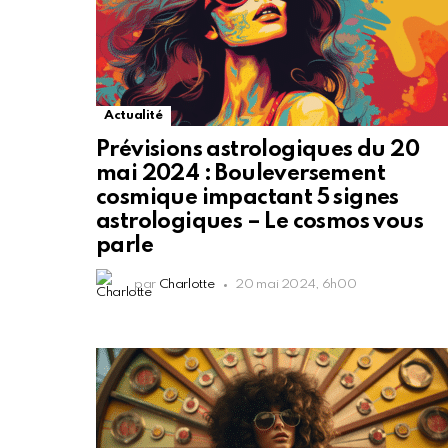
Actualité
Prévisions astrologiques du 20
mai 2024 : Bouleversement
cosmique impactant 5 signes
astrologiques – Le cosmos vous
parle
par
Charlotte
20 mai 2024, 6h00