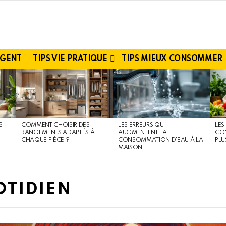
RGENT
TIPS VIE PRATIQUE
TIPS MIEUX CONSOMMER
S
COMMENT CHOISIR DES
LES ERREURS QUI
LES
RANGEMENTS ADAPTÉS À
AUGMENTENT LA
CON
CHAQUE PIÈCE ?
CONSOMMATION D’EAU À LA
PLU
MAISON
TIDIEN