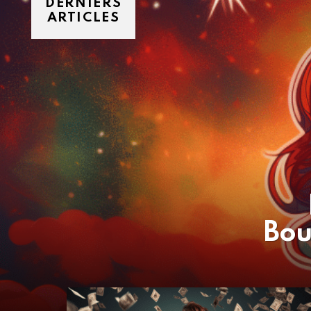
DERNIERS
ARTICLES
Bou