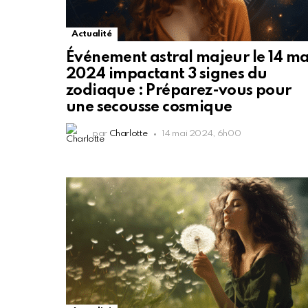
Actualité
Événement astral majeur le 14 ma
2024 impactant 3 signes du
zodiaque : Préparez-vous pour
une secousse cosmique
par
Charlotte
14 mai 2024, 6h00