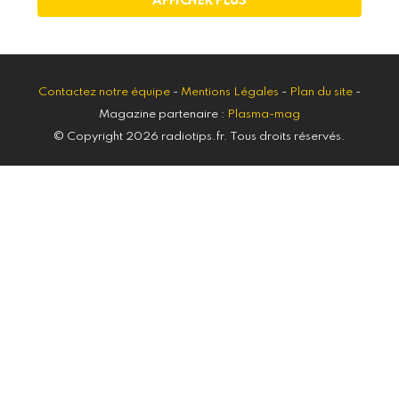
AFFICHER PLUS
Contactez notre équipe
-
Mentions Légales
-
Plan du site
-
Magazine partenaire :
Plasma-mag
© Copyright 2026 radiotips.fr. Tous droits réservés.