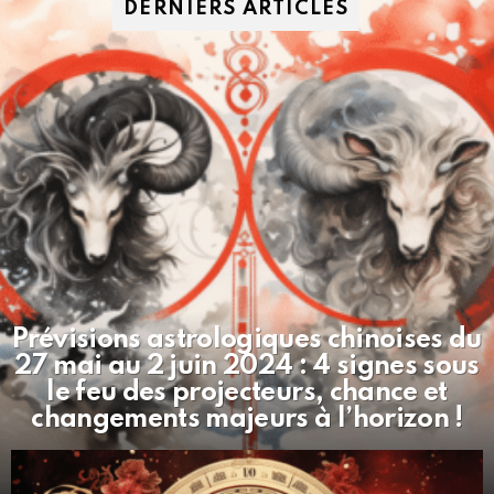
DERNIERS ARTICLES
Prévisions astrologiques chinoises du
27 mai au 2 juin 2024 : 4 signes sous
le feu des projecteurs, chance et
changements majeurs à l’horizon !