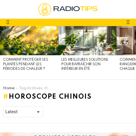
fa
Menu
DERNIERS
ARTICLES
COMMENT PROTÉGER SES
LES MEILLEURES SOLUTIONS
COMMENT
PLANTES PENDANT LES
POUR RAFRAÎCHIR SON
RANGEME
PÉRIODES DE CHALEUR ?
INTÉRIEUR EN ÉTÉ
CHAQUE 
You are here:
Home
Tag Archives: Horoscope chinois
HOROSCOPE CHINOIS