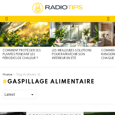
fa
Menu
DERNIERS
ARTICLES
COMMENT PROTÉGER SES
LES MEILLEURES SOLUTIONS
COMMENT
PLANTES PENDANT LES
POUR RAFRAÎCHIR SON
RANGEME
PÉRIODES DE CHALEUR ?
INTÉRIEUR EN ÉTÉ
CHAQUE 
You are here:
Home
Tag Archives: Gaspillage alimentaire
GASPILLAGE ALIMENTAIRE