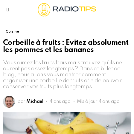
Menu
Cuisine
Corbeille à fruits : Evitez absolument
les pommes et les bananes
Vous aimez les fruits frais mais trouvez qu’ils ne
durent pas assez longtemps ? Dans ce billet de
blog, nous allons vous montrer comment
organiser une corbeille de fruits afin de pouvoir
conserver vos fruits plus longtemps.
par
Michael
4 ans ago
Mis à jour
4 ans ago