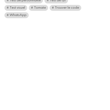
Test de personnalité
Test de QI
Test visuel
Tomate
Trouver le code
WhatsApp