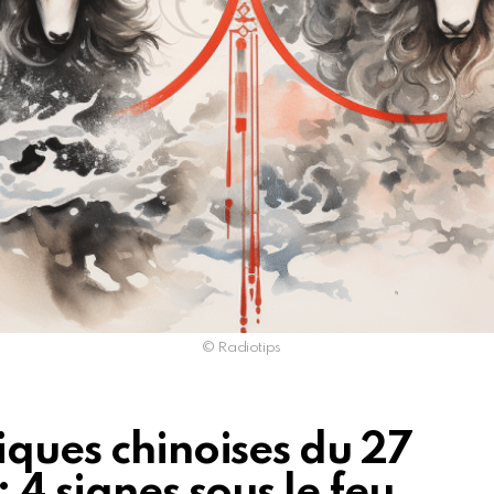
© Radiotips
iques chinoises du 27
 4 signes sous le feu