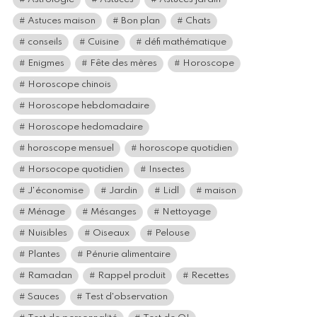
Astuces maison
Bon plan
Chats
conseils
Cuisine
défi mathématique
Enigmes
Fête des mères
Horoscope
Horoscope chinois
Horoscope hebdomadaire
Horoscope hedomadaire
horoscope mensuel
horoscope quotidien
Horsocope quotidien
Insectes
J'économise
Jardin
Lidl
maison
Ménage
Mésanges
Nettoyage
Nuisibles
Oiseaux
Pelouse
Plantes
Pénurie alimentaire
Ramadan
Rappel produit
Recettes
Sauces
Test d'observation