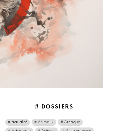
# DOSSIERS
actualité
Animaux
Arnaque
Astrologie
Astuces
Astuces jardin