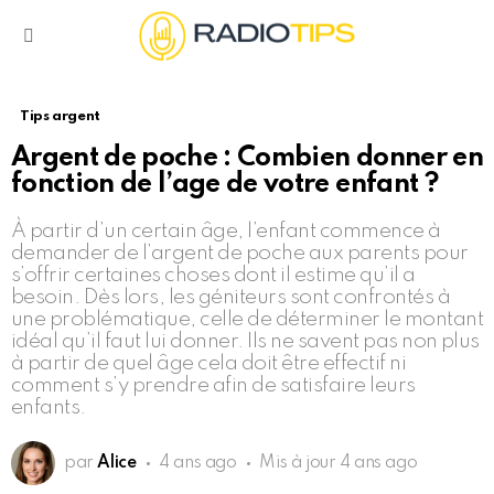
Menu
Tips argent
Argent de poche : Combien donner en
fonction de l’age de votre enfant ?
À partir d’un certain âge, l’enfant commence à
demander de l’argent de poche aux parents pour
s’offrir certaines choses dont il estime qu’il a
besoin. Dès lors, les géniteurs sont confrontés à
une problématique, celle de déterminer le montant
idéal qu’il faut lui donner. Ils ne savent pas non plus
à partir de quel âge cela doit être effectif ni
comment s’y prendre afin de satisfaire leurs
enfants.
par
Alice
4 ans ago
Mis à jour
4 ans ago