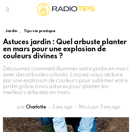
Menu
,
Jardin
Tips vie pratique
Astuces jardin : Quel arbuste planter
en mars pour une explosion de
couleurs divines ?
Découvrez comment illuminer votre jardin en mars
avec des arbustes colorés. Laissez-vous séduire
par une explosion de couleurs pour sublimer votre
jardin grâce à nos astuces pour planter les
meilleurs arbustes en mars.
par
Charlotte
3 ans ago
Mis à jour
3 ans ago