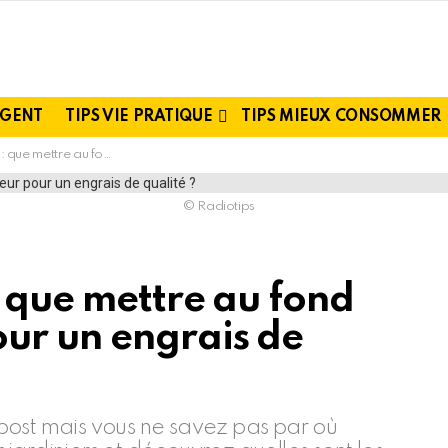
RGENT
TIPS VIE PRATIQUE
TIPS MIEUX CONSOMMER
n composteur pour un engrais de qualité ?
© Radiotips
: que mettre au fond
ur un engrais de
post mais vous ne savez pas par où