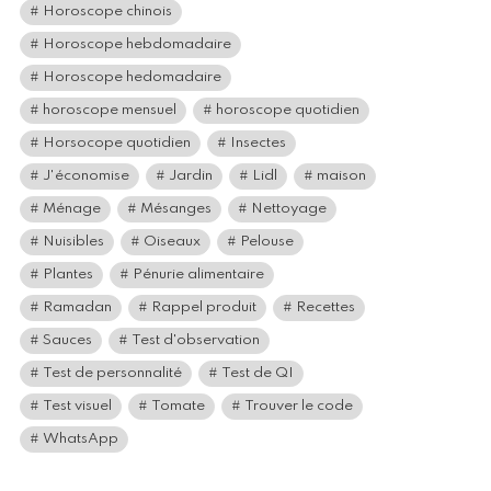
Horoscope chinois
Horoscope hebdomadaire
Horoscope hedomadaire
horoscope mensuel
horoscope quotidien
Horsocope quotidien
Insectes
J'économise
Jardin
Lidl
maison
Ménage
Mésanges
Nettoyage
Nuisibles
Oiseaux
Pelouse
Plantes
Pénurie alimentaire
Ramadan
Rappel produit
Recettes
Sauces
Test d'observation
Test de personnalité
Test de QI
Test visuel
Tomate
Trouver le code
WhatsApp