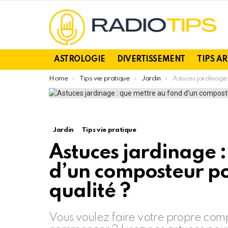
ASTROLOGIE
DIVERTISSEMENT
TIPS A
You are here:
Home
Tips vie pratique
Jardin
Astuces jardinage : que mettre au fond d’u
Jardin
Tips vie pratique
Astuces jardinage 
d’un composteur po
qualité ?
Vous voulez faire votre propre com