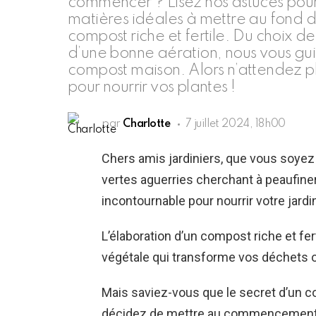
commencer ? Lisez nos astuces pour 
matières idéales à mettre au fond 
compost riche et fertile. Du choix 
d’une bonne aération, nous vous gui
compost maison. Alors n’attendez plu
pour nourrir vos plantes !
par
Charlotte
7 juillet 2024, 18h00
Chers amis jardiniers, que vous soye
vertes aguerries cherchant à peaufine
incontournable pour nourrir votre jard
L’élaboration d’un compost riche et fe
végétale qui transforme vos déchets o
Mais saviez-vous que le secret d’un 
décidez de mettre au commencement, 