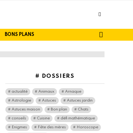
facebook
SEARCH
BONS PLANS
# DOSSIERS
actualité
Animaux
Arnaque
Astrologie
Astuces
Astuces jardin
Astuces maison
Bon plan
Chats
conseils
Cuisine
défi mathématique
Enigmes
Fête des mères
Horoscope