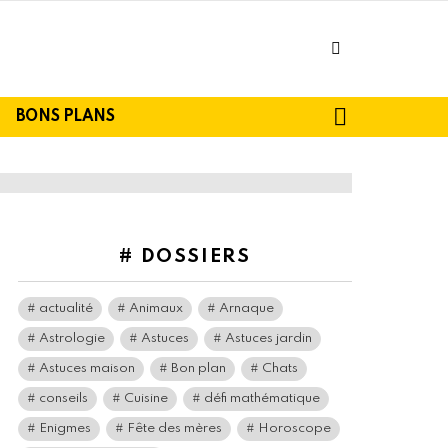
facebook
SEARCH
BONS PLANS
# DOSSIERS
actualité
Animaux
Arnaque
Astrologie
Astuces
Astuces jardin
Astuces maison
Bon plan
Chats
conseils
Cuisine
défi mathématique
Enigmes
Fête des mères
Horoscope