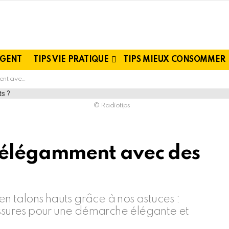
RGENT
TIPS VIE PRATIQUE
TIPS MIEUX CONSOMMER
ns hauts ?
© Radiotips
élégamment avec des
 talons hauts grâce à nos astuces :
ussures pour une démarche élégante et