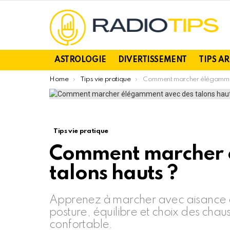
ASTROLOGIE
DIVERTISSEMENT
TIPS A
You are here:
Home
Tips vie pratique
Comment marcher élégamment avec des talo
Tips vie pratique
Comment marcher 
talons hauts ?
Apprenez à marcher avec aisance en
posture, équilibre et choix des cha
confortable.