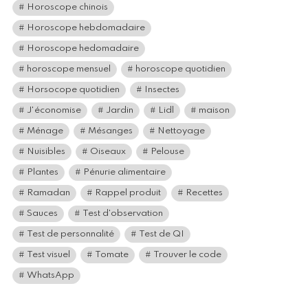
Horoscope chinois
Horoscope hebdomadaire
Horoscope hedomadaire
horoscope mensuel
horoscope quotidien
Horsocope quotidien
Insectes
J'économise
Jardin
Lidl
maison
Ménage
Mésanges
Nettoyage
Nuisibles
Oiseaux
Pelouse
Plantes
Pénurie alimentaire
Ramadan
Rappel produit
Recettes
Sauces
Test d'observation
Test de personnalité
Test de QI
Test visuel
Tomate
Trouver le code
WhatsApp