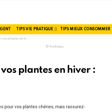
RGENT
TIPS VIE PRATIQUE
TIPS MIEUX CONSOMMER
en hiver : conseils pratiques
© Radiotips
os plantes en hiver :
s pour vos plantes chéries, mais rassurez-