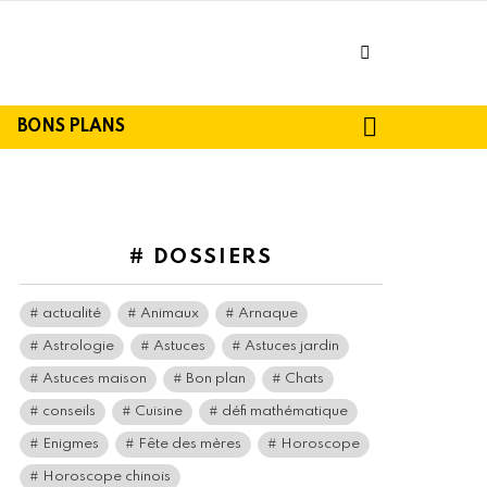
facebook
SEARCH
BONS PLANS
# DOSSIERS
actualité
Animaux
Arnaque
Astrologie
Astuces
Astuces jardin
Astuces maison
Bon plan
Chats
conseils
Cuisine
défi mathématique
Enigmes
Fête des mères
Horoscope
Horoscope chinois