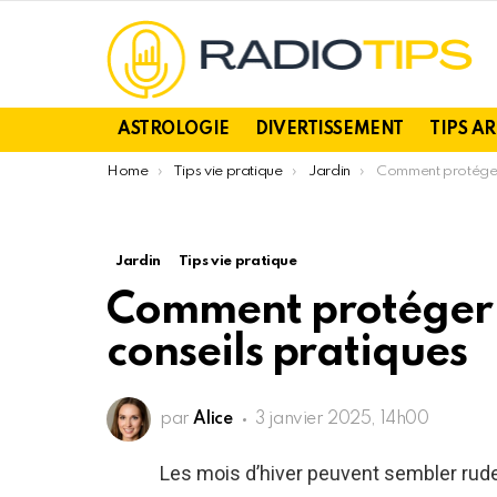
ASTROLOGIE
DIVERTISSEMENT
TIPS A
You are here:
Home
Tips vie pratique
Jardin
Comment protéger vos plantes 
Jardin
Tips vie pratique
Comment protéger v
conseils pratiques
par
Alice
3 janvier 2025, 14h00
Les mois d’hiver peuvent sembler rude