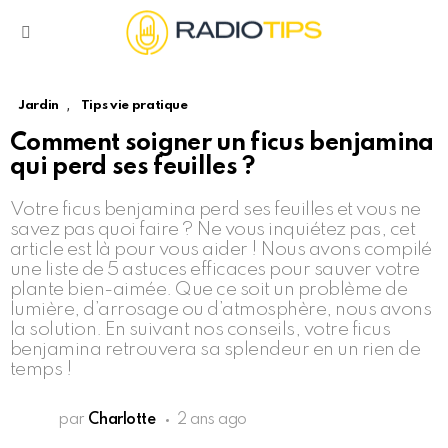
Menu
,
Jardin
Tips vie pratique
Comment soigner un ficus benjamina
qui perd ses feuilles ?
Votre ficus benjamina perd ses feuilles et vous ne
savez pas quoi faire ? Ne vous inquiétez pas, cet
article est là pour vous aider ! Nous avons compilé
une liste de 5 astuces efficaces pour sauver votre
plante bien-aimée. Que ce soit un problème de
lumière, d’arrosage ou d’atmosphère, nous avons
la solution. En suivant nos conseils, votre ficus
benjamina retrouvera sa splendeur en un rien de
temps !
par
Charlotte
2 ans ago