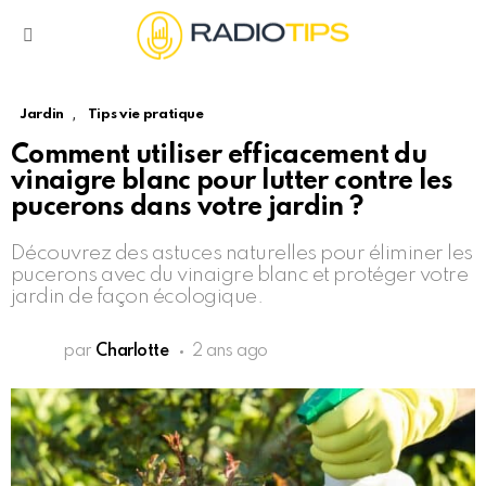
Menu
,
Jardin
Tips vie pratique
Comment utiliser efficacement du
vinaigre blanc pour lutter contre les
pucerons dans votre jardin ?
Découvrez des astuces naturelles pour éliminer les
pucerons avec du vinaigre blanc et protéger votre
jardin de façon écologique.
par
Charlotte
2 ans ago