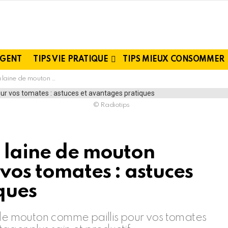
RGENT
TIPS VIE PRATIQUE
TIPS MIEUX CONSOMMER
our vos tomates : astuces et avantages pratiques
© Radiotips
a laine de mouton
vos tomates : astuces
ques
 de mouton comme paillis pour vos tomates