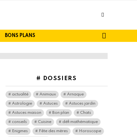
facebook
SEARCH
BONS PLANS
# DOSSIERS
actualité
Animaux
Arnaque
Astrologie
Astuces
Astuces jardin
Astuces maison
Bon plan
Chats
conseils
Cuisine
défi mathématique
Enigmes
Fête des mères
Horoscope