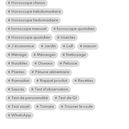
Horoscope chinois
Horoscope hebdomadaire
Horoscope hedomadaire
horoscope mensuel
horoscope quotidien
Horsocope quotidien
Insectes
J'économise
Jardin
Lidl
maison
Ménage
Mésanges
Nettoyage
Nuisibles
Oiseaux
Pelouse
Plantes
Pénurie alimentaire
Ramadan
Rappel produit
Recettes
Sauces
Test d'observation
Test de personnalité
Test de QI
Test visuel
Tomate
Trouver le code
WhatsApp