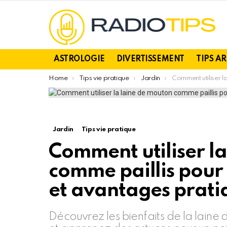
ASTROLOGIE
DIVERTISSEMENT
TIPS A
You are here:
Home
Tips vie pratique
Jardin
Comment utiliser la laine de mouton comme paillis p
Jardin
Tips vie pratique
Comment utiliser l
comme paillis pour 
et avantages prati
Découvrez les bienfaits de la laine