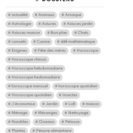
actualité
Animaux
Arnaque
Astrologie
Astuces
Astuces jardin
Astuces maison
Bon plan
Chats
conseils
Cuisine
défi mathématique
Enigmes
Fête des mères
Horoscope
Horoscope chinois
Horoscope hebdomadaire
Horoscope hedomadaire
horoscope mensuel
horoscope quotidien
Horsocope quotidien
Insectes
J'économise
Jardin
Lidl
maison
Ménage
Mésanges
Nettoyage
Nuisibles
Oiseaux
Pelouse
Plantes
Pénurie alimentaire