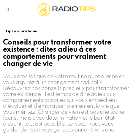
Menu
Tips vie pratique
Conseils pour transformer votre
existence : dites adieu à ces
comportements pour vraiment
changer de vie
Vous êtes fatigué de votre routine quotidienne et
vous aspirez à un changement radical ?
Découvrez nos conseils précieux pour transformer
votre existence. Il est temps de dire adieu aux
comportements toxiques qui vous empêchent
d’évoluer et d’embrasser pleinement la vie que
vous méritez. Changer de vie n’est pas une tâche
facile, mais avec détermination et le bon état
d’esprit, tout est possible. Laissez-nous vous
guider dans ce voyage passionnant vers une